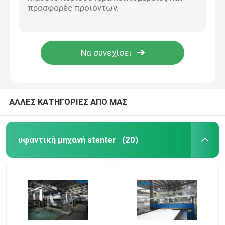
Τυπωμένη υφαντική μηχανή Stenter Stenter υφάσματος μίνι που τελειώνει 8 την αίθουσα 2200mm
Μετά από το ύφασμα που βάφει την υφαντική Stentering θερμότητας μηχανών Stenter θέτοντας διαδικασία στο κλωστοϋφαντουργικό προϊόν
Υφαντική αποξηραντική μηχανή
υφαντική διαδικασία Stenter μηχανών λήξης δεράτων 2600mm στη βιομηχανία κλωστοϋφαντουργίας 230C
Πολυ μηχανή 2400mm Stenter ζεστού αέρα λήξης υφάσματος περασμάτων για τα υφάσματα σεντονιών
Μηχανή ρύθμισης θερμότητας υφάσματος
8 σωληνοειδής μηχανή ρύθμισης θερμότητας υφάσματος Stenter αιθουσών για το ύφασμα Spandex
Υφαντική μηχανή λήξης
ΑΛΛΕΣ ΚΑΤΗΓΟΡΙΕΣ ΑΠΟ ΜΑΣ
Tenter μηχανή πλαισίων
υφαντική μηχανή stenter
(20)
υφαντική βάφοντας μηχανή
Μηχανή υφαντικής εκτύπωσης
Πέστε την αποξηραντική μηχανή