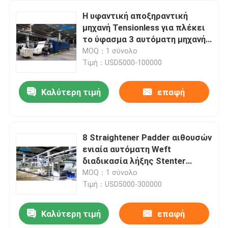
Η υφαντική αποξηραντική
μηχανή Tensionless για πλέκει
το ύφασμα 3 αυτόματη μηχανή
επιθεώρησης υφάσματος
MOQ：1 σύνολο
περασμάτων
Τιμή：USD5000-100000
Καλύτερη τιμή
επαφή
8 Straightener Padder αιθουσών
ενιαία αυτόματη Weft
διαδικασία λήξης Stenter
μηχανών
MOQ：1 σύνολο
Τιμή：USD5000-300000
Καλύτερη τιμή
επαφή