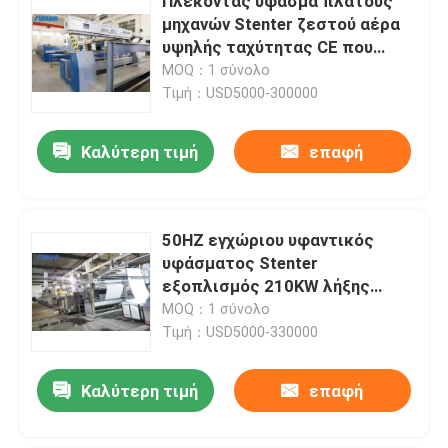
Πλέκοντας ύφασμα πλάτους
μηχανών Stenter ζεστού αέρα
υψηλής ταχύτητας CE που
τελειώνει 2400mm
MOQ：1 σύνολο
Τιμή：USD5000-300000
Καλύτερη τιμή
επαφή
50HZ εγχώριου υφαντικός
υφάσματος Stenter
εξοπλισμός 210KW λήξης
μηχανών υφαντικός
MOQ：1 σύνολο
Τιμή：USD5000-330000
Καλύτερη τιμή
επαφή