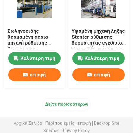
Σωληνοειδής
Υφαμένη μηχανή λήξης
θερμαμένη αέριο
Stenter ρύθμισης
μηχανή ρύθμισης
θερμότητας εγχώριου
θερμότητας
υφαντική υφάσματος
υφάσματος για τα
θερμαμένη πετρέλαιο
Καλύτερη τιμή
Καλύτερη τιμή
υφάσματα 2200mm
πετσετών
επαφή
επαφή
Δείτε περισσότερων
Αρχική Σελίδα
Περίπου εμείς
επαφή
Desktop Site
Sitemap
Privacy Policy