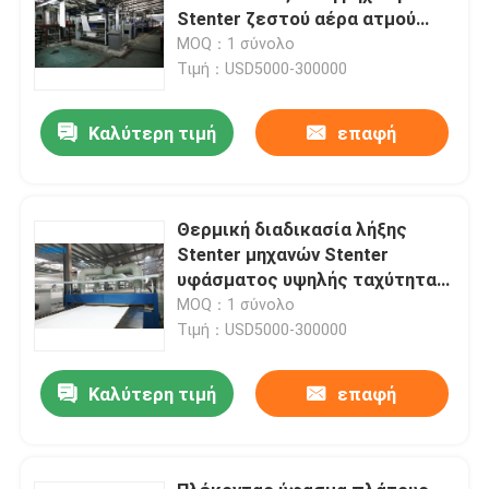
Stenter ζεστού αέρα ατμού
τύπων
MOQ：1 σύνολο
Τιμή：USD5000-300000
Καλύτερη τιμή
επαφή
Θερμική διαδικασία λήξης
Stenter μηχανών Stenter
υφάσματος υψηλής ταχύτητας
πετρελαίου πολυεστέρα
MOQ：1 σύνολο
Τιμή：USD5000-300000
Καλύτερη τιμή
επαφή