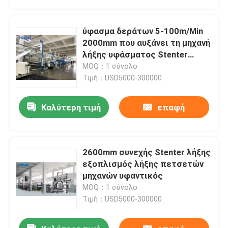
ύφασμα δεράτων 5-100m/Min
2000mm που αυξάνει τη μηχανή
λήξης υφάσματος Stenter
μηχανών
MOQ：1 σύνολο
Τιμή：USD5000-300000
Καλύτερη τιμή
επαφή
2600mm συνεχής Stenter λήξης
Σπίτι
εξοπλισμός λήξης πετσετών
μηχανών υφαντικός
MOQ：1 σύνολο
Προϊόντα
Τιμή：USD5000-300000
Περίπου εμείς