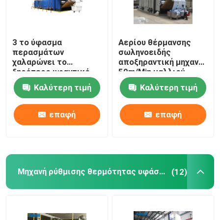
3 το ύφασμα
Αερίου θέρμανσης
περασμάτων
σωληνοειδής
χαλαρώνει το
αποξηραντική μηχανή
ξηρότερο υφαντικό
50m/Min μαλλιού
μπλε λευκό μηχανών
μηχανών υφάσματος
Καλύτερη τιμή
Καλύτερη τιμή
ξήρανσης
ξηρότερη προ
επαφή
επαφή
Μηχανή ρύθμισης θερμότητας υφάσματος
(12)