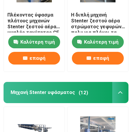
Πλέκοντας ύφασμα
Η διπλή μηχανή
πλάτους μηχανών
Stenter ζεστού αέρα
Stenter ζεστού αέρα
στρώματος γεφυρών
υψηλής ταχύτητας CE
πολυ για πλέκει τα
που τελειώνει
υφαμένα υφάσματα
Καλύτερη τιμή
Καλύτερη τιμή
2400mm
επαφή
επαφή
Μηχανή Stenter υφάσματος
(12)