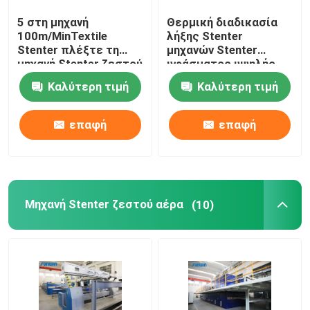
5 στη μηχανή
Θερμική διαδικασία
stenter μηχανή λήξης
100m/MinTextile
λήξης Stenter
Stenter πλέξτε τη
μηχανών Stenter
μηχανή Stenter ζεστού
υφάσματος υψηλής
Χαλαρώστε την ξηρότερη μηχανή
αέρα ατμού τύπων
ταχύτητας
Καλύτερη τιμή
Καλύτερη τιμή
πετρελαίου
πολυεστέρα
επαφή
επαφή
Μηχανή Stenter ζεστού αέρα
(10)