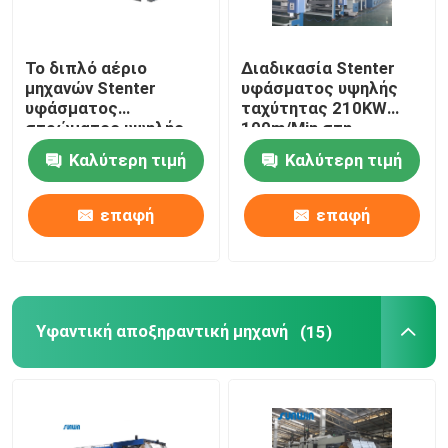
Το διπλό αέριο
Διαδικασία Stenter
μηχανών Stenter
υφάσματος υψηλής
υφάσματος
ταχύτητας 210KW
στρώματος υψηλής
100m/Min στη
ταχύτητας που
βιομηχανία
Καλύτερη τιμή
Καλύτερη τιμή
θερμαίνεται για
κλωστοϋφαντουργίας
πλέκει το ύφασμα
2800mm
επαφή
επαφή
Υφαντική αποξηραντική μηχανή
(15)