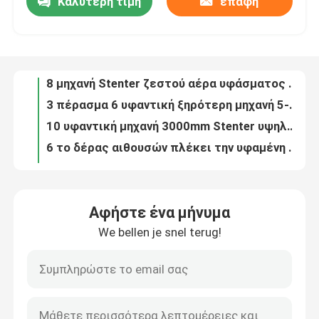
Καλύτερη τιμή
επαφή
8 μηχανή Stenter ζεστού αέρα υφάσματος αιθουσών 100m/Min για το ύφασμα 10 δεράτων αίθουσα
3 πέρασμα 6 υφαντική ξηρότερη μηχανή 5-100m/min υφάσματος αιθουσών
Γύρος εργοστασίων
10 υφαντική μηχανή 3000mm Stenter υψηλής ταχύτητας αιθουσών υφαμένη Stentering υφάσματος διαδικασία
6 το δέρας αιθουσών πλέκει την υφαμένη υφαντική μηχανή Stenter βάφοντας μηχανών υφάσματος
Ποιοτικός έλεγχος
Υφαντικός στεγνωτήρας Tensionless μηχανών χαλάρωσης υφάσματος 170 βαθμού θερμαμένος αέριο
3 η υφαντική αποξηραντική μηχανή 132KW περασμάτων σωληνοειδής πλέκει το ύφασμα συρρικνωμένος την αποξηραντική μηχανή
Μας ελάτε σε επαφή με
Θερμότητα εγχώριου υφαντική υφάσματος που θέτει στην υφαντική μηχανή 380V 185KW Stenter
Υψηλής θερμοκρασίας υφαντική μηχανή Stenter χεριών 120m/Min δεύτερος για τα υφάσματα δεράτων
Υφαντική μηχανή/μηχανή Stenter για τον υφαντικό εξοπλισμό λήξης
Ζητήστε ένα απόσπασμα
4 υφαντική μηχανή Stenter αιθουσών με το εγχώριο υφαντικό ύφασμα συσκευών επεξεργασίας κατά δεσμίδες ρόλων
Αφήστε ένα μήνυμα
θέτοντας επίστρωμα Stenter διαδικασίας θερμότητας υφάσματος 1800mm υφαντική μηχανή λήξης
υφαντική μηχανή stenter
We bellen je snel terug!
Το ενιαίο πέρασμα σωληνοειδές πλέκει χαλαρώνει την ξηρότερη αίθουσα 5-50m/min μηχανών 2-6
Πολυ μηχανή χαλάρωσης υφάσματος Tensionless περασμάτων για τα υφάσματα πετσετών
Μηχανή Stenter ζεστού αέρα
Το πετρέλαιο θέρμανε σωληνοειδή πλέκει την αποξηραντική μηχανή στην αίθουσα βιομηχανίας κλωστοϋφαντουργίας 2-6
6 η αίθουσα χαλαρώνει το ξηρότερο ύφασμα ατμοπλοίων βρόχων μηχανών 5-50m/Min μετά από την εκτύπωση
Μηχανή Stenter υφάσματος