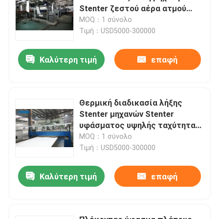
Stenter ζεστού αέρα ατμού
τύπων
MOQ：1 σύνολο
Τιμή：USD5000-300000
Καλύτερη τιμή
επαφή
Θερμική διαδικασία λήξης
Stenter μηχανών Stenter
υφάσματος υψηλής ταχύτητας
πετρελαίου πολυεστέρα
MOQ：1 σύνολο
Τιμή：USD5000-300000
Καλύτερη τιμή
επαφή