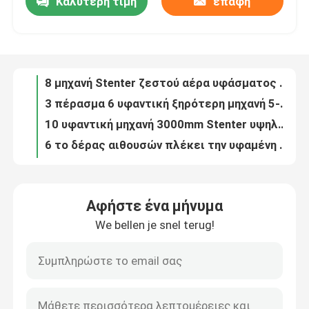
Καλύτερη τιμή
επαφή
8 μηχανή Stenter ζεστού αέρα υφάσματος αιθουσών 100m/Min για το ύφασμα 10 δεράτων αίθουσα
3 πέρασμα 6 υφαντική ξηρότερη μηχανή 5-100m/min υφάσματος αιθουσών
Γύρος εργοστασίων
10 υφαντική μηχανή 3000mm Stenter υψηλής ταχύτητας αιθουσών υφαμένη Stentering υφάσματος διαδικασία
6 το δέρας αιθουσών πλέκει την υφαμένη υφαντική μηχανή Stenter βάφοντας μηχανών υφάσματος
Ποιοτικός έλεγχος
Υφαντικός στεγνωτήρας Tensionless μηχανών χαλάρωσης υφάσματος 170 βαθμού θερμαμένος αέριο
3 η υφαντική αποξηραντική μηχανή 132KW περασμάτων σωληνοειδής πλέκει το ύφασμα συρρικνωμένος την αποξηραντική μηχανή
Μας ελάτε σε επαφή με
Θερμότητα εγχώριου υφαντική υφάσματος που θέτει στην υφαντική μηχανή 380V 185KW Stenter
Υψηλής θερμοκρασίας υφαντική μηχανή Stenter χεριών 120m/Min δεύτερος για τα υφάσματα δεράτων
Υφαντική μηχανή/μηχανή Stenter για τον υφαντικό εξοπλισμό λήξης
Ζητήστε ένα απόσπασμα
4 υφαντική μηχανή Stenter αιθουσών με το εγχώριο υφαντικό ύφασμα συσκευών επεξεργασίας κατά δεσμίδες ρόλων
Αφήστε ένα μήνυμα
θέτοντας επίστρωμα Stenter διαδικασίας θερμότητας υφάσματος 1800mm υφαντική μηχανή λήξης
υφαντική μηχανή stenter
We bellen je snel terug!
Το ενιαίο πέρασμα σωληνοειδές πλέκει χαλαρώνει την ξηρότερη αίθουσα 5-50m/min μηχανών 2-6
Πολυ μηχανή χαλάρωσης υφάσματος Tensionless περασμάτων για τα υφάσματα πετσετών
Μηχανή Stenter ζεστού αέρα
Το πετρέλαιο θέρμανε σωληνοειδή πλέκει την αποξηραντική μηχανή στην αίθουσα βιομηχανίας κλωστοϋφαντουργίας 2-6
6 η αίθουσα χαλαρώνει το ξηρότερο ύφασμα ατμοπλοίων βρόχων μηχανών 5-50m/Min μετά από την εκτύπωση
Μηχανή Stenter υφάσματος