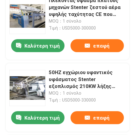
Πλέκοντας ύφασμα πλάτους
μηχανών Stenter ζεστού αέρα
υψηλής ταχύτητας CE που
τελειώνει 2400mm
MOQ：1 σύνολο
Τιμή：USD5000-300000
Καλύτερη τιμή
επαφή
50HZ εγχώριου υφαντικός
υφάσματος Stenter
εξοπλισμός 210KW λήξης
μηχανών υφαντικός
MOQ：1 σύνολο
Τιμή：USD5000-330000
Καλύτερη τιμή
επαφή