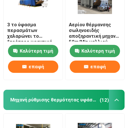
3 το ύφασμα
Αερίου θέρμανσης
περασμάτων
σωληνοειδής
χαλαρώνει το
αποξηραντική μηχανή
ξηρότερο υφαντικό
50m/Min μαλλιού
μπλε λευκό μηχανών
μηχανών υφάσματος
Καλύτερη τιμή
Καλύτερη τιμή
ξήρανσης
ξηρότερη προ
επαφή
επαφή
Μηχανή ρύθμισης θερμότητας υφάσματος
(12)