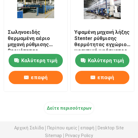
Σωληνοειδής
Υφαμένη μηχανή λήξης
θερμαμένη αέριο
Stenter ρύθμισης
μηχανή ρύθμισης
θερμότητας εγχώριου
θερμότητας
υφαντική υφάσματος
υφάσματος για τα
θερμαμένη πετρέλαιο
Καλύτερη τιμή
Καλύτερη τιμή
υφάσματα 2200mm
πετσετών
επαφή
επαφή
Δείτε περισσότερων
Αρχική Σελίδα
Περίπου εμείς
επαφή
Desktop Site
Sitemap
Privacy Policy