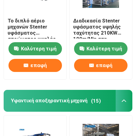
Το διπλό αέριο
Διαδικασία Stenter
μηχανών Stenter
υφάσματος υψηλής
υφάσματος
ταχύτητας 210KW
στρώματος υψηλής
100m/Min στη
ταχύτητας που
βιομηχανία
Καλύτερη τιμή
Καλύτερη τιμή
θερμαίνεται για
κλωστοϋφαντουργίας
πλέκει το ύφασμα
2800mm
επαφή
επαφή
Υφαντική αποξηραντική μηχανή
(15)