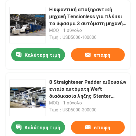
Η υφαντική αποξηραντική
μηχανή Tensionless για πλέκει
το ύφασμα 3 αυτόματη μηχανή
επιθεώρησης υφάσματος
MOQ：1 σύνολο
περασμάτων
Τιμή：USD5000-100000
Καλύτερη τιμή
επαφή
8 Straightener Padder αιθουσών
ενιαία αυτόματη Weft
διαδικασία λήξης Stenter
μηχανών
MOQ：1 σύνολο
Τιμή：USD5000-300000
Καλύτερη τιμή
επαφή