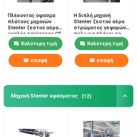
Πλέκοντας ύφασμα
Η διπλή μηχανή
πλάτους μηχανών
Stenter ζεστού αέρα
Stenter ζεστού αέρα
στρώματος γεφυρών
υψηλής ταχύτητας CE
πολυ για πλέκει τα
που τελειώνει
υφαμένα υφάσματα
Καλύτερη τιμή
Καλύτερη τιμή
2400mm
επαφή
επαφή
Μηχανή Stenter υφάσματος
(12)