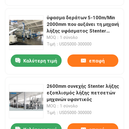
ύφασμα δεράτων 5-100m/Min
2000mm που αυξάνει τη μηχανή
λήξης υφάσματος Stenter
μηχανών
MOQ：1 σύνολο
Τιμή：USD5000-300000
Καλύτερη τιμή
επαφή
2600mm συνεχής Stenter λήξης
Σπίτι
εξοπλισμός λήξης πετσετών
μηχανών υφαντικός
MOQ：1 σύνολο
Προϊόντα
Τιμή：USD5000-300000
Περίπου εμείς