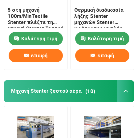
5 στη μηχανή
Θερμική διαδικασία
stenter μηχανή λήξης
100m/MinTextile
λήξης Stenter
Stenter πλέξτε τη
μηχανών Stenter
μηχανή Stenter ζεστού
υφάσματος υψηλής
Χαλαρώστε την ξηρότερη μηχανή
αέρα ατμού τύπων
ταχύτητας
Καλύτερη τιμή
Καλύτερη τιμή
πετρελαίου
πολυεστέρα
επαφή
επαφή
Μηχανή Stenter ζεστού αέρα
(10)