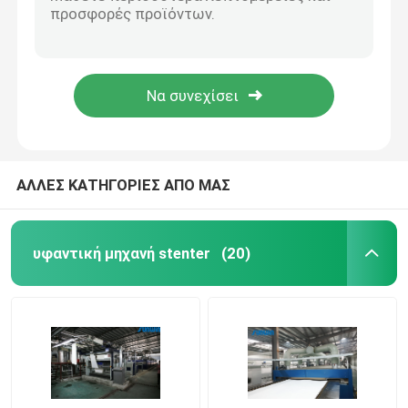
Τυπωμένη υφαντική μηχανή Stenter Stenter υφάσματος μίνι που τελειώνει 8 την αίθουσα 2200mm
Μετά από το ύφασμα που βάφει την υφαντική Stentering θερμότητας μηχανών Stenter θέτοντας διαδικασία στο κλωστοϋφαντουργικό προϊόν
Υφαντική αποξηραντική μηχανή
υφαντική διαδικασία Stenter μηχανών λήξης δεράτων 2600mm στη βιομηχανία κλωστοϋφαντουργίας 230C
Πολυ μηχανή 2400mm Stenter ζεστού αέρα λήξης υφάσματος περασμάτων για τα υφάσματα σεντονιών
Μηχανή ρύθμισης θερμότητας υφάσματος
8 σωληνοειδής μηχανή ρύθμισης θερμότητας υφάσματος Stenter αιθουσών για το ύφασμα Spandex
Υφαντική μηχανή λήξης
ΑΛΛΕΣ ΚΑΤΗΓΟΡΙΕΣ ΑΠΟ ΜΑΣ
Tenter μηχανή πλαισίων
υφαντική μηχανή stenter
(20)
υφαντική βάφοντας μηχανή
Μηχανή υφαντικής εκτύπωσης
Πέστε την αποξηραντική μηχανή