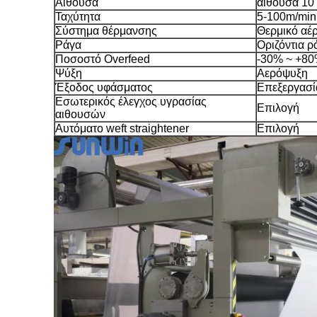
Αίθουσα
αίθουσα 10
Ταχύτητα
5-100m/min
Σύστημα θέρμανσης
Θερμικό αέρ
Ράγα
Οριζόντια 
Ποσοστό Overfeed
-30% ~ +8
Ψύξη
Αερόψυξη
Έξοδος υφάσματος
Επεξεργασία
Εσωτερικός έλεγχος υγρασίας
Επιλογή
αιθουσών
Αυτόματο weft straightener
Επιλογή