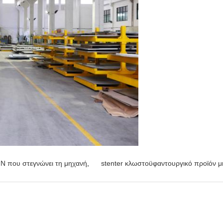
 που στεγνώνει τη μηχανή
,
stenter κλωστοϋφαντουργικό προϊόν 