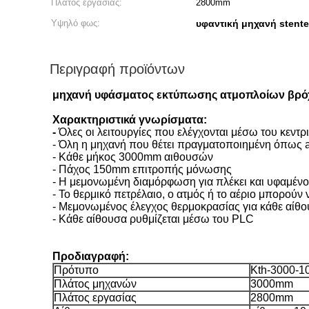
Πλάτος εργασίας:
2800mm
Υψηλό φως:
υφαντική μηχανή stente
Περιγραφή προϊόντων
μηχανή υφάσματος εκτύπωσης ατμοπλοίων βρόχ
Χαρακτηριστικά γνωρίσματα:
-
Όλες οι λειτουργίες που ελέγχονται μέσω του κεν
- Όλη η μηχανή που θέτει πραγματοποιημένη όπως a
- Κάθε μήκος 3000mm αιθουσών
- Πάχος 150mm επιτροπής μόνωσης
- Η μεμονωμένη διαμόρφωση για πλέκει και υφαμέν
- Το θερμικό πετρέλαιο, ο ατμός ή το αέριο μπορού
- Μεμονωμένος έλεγχος θερμοκρασίας για κάθε αίθ
- Κάθε αίθουσα ρυθμίζεται μέσω του PLC
Προδιαγραφή:
Πρότυπο
Kth-3000-1
Πλάτος μηχανών
3000mm
Πλάτος εργασίας
2800mm