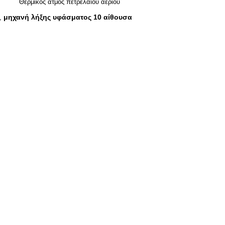
Θερμικός ατμός πετρελαίου αερίου
μηχανή λήξης υφάσματος 10 αίθουσα
,