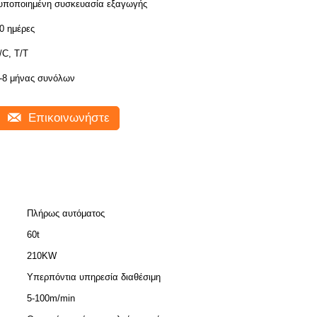
υποποιημένη συσκευασία εξαγωγής
0 ημέρες
/C, T/T
-8 μήνας συνόλων
Επικοινωνήστε
Πλήρως αυτόματος
60t
210KW
Υπερπόντια υπηρεσία διαθέσιμη
5-100m/min