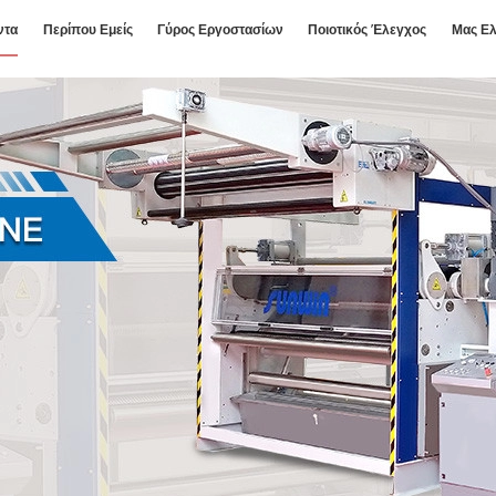
ντα
Περίπου Εμείς
Γύρος Εργοστασίων
Ποιοτικός Έλεγχος
Μας Ελ