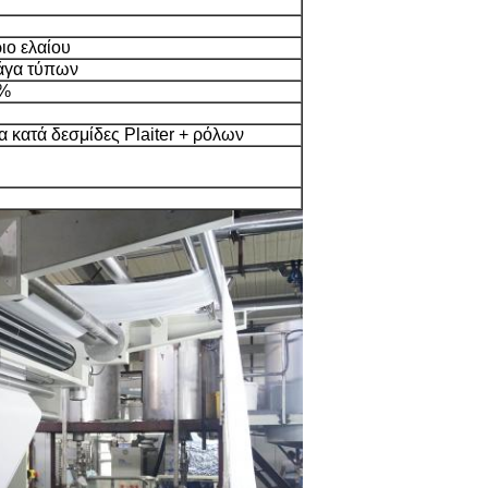
ιο ελαίου
ράγα τύπων
0%
 κατά δεσμίδες Plaiter + ρόλων