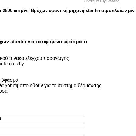
Σύστημα θέρμανσης:
r 2800mm μίνι
Βρόχων υφαντική μηχανή stenter ατμοπλοίων μίνι
,
ων stenter για τα υφαμένα υφάσματα
τρικού πίνακα ελέγχου παραγωγής
utomaticlly
ο ύφασμα
ν να χρησιμοποιηθούν για το σύστημα θέρμανσης
ουσα
0