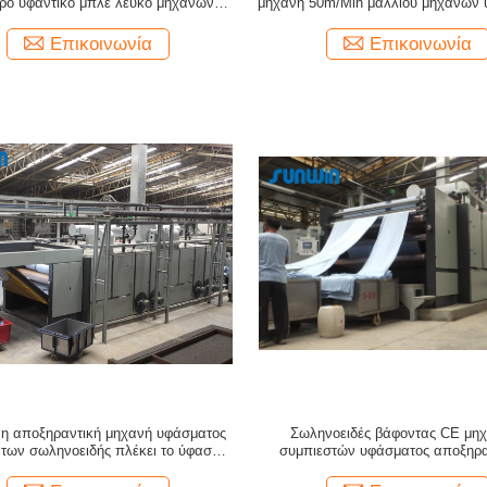
ερο υφαντικό μπλε λευκό μηχανών
μηχανή 50m/Min μαλλιού μηχανών 
ξήρανσης
ξηρότερη προ
Επικοινωνία
Επικοινωνία
η αποξηραντική μηχανή υφάσματος
Σωληνοειδές βάφοντας CE μη
των σωληνοειδής πλέκει το ύφασμα
συμπιεστών υφάσματος αποξηρ
άτων χαλαρώνει ξηρότερο 50HZ
μηχανών λήξης 35T υφαντι