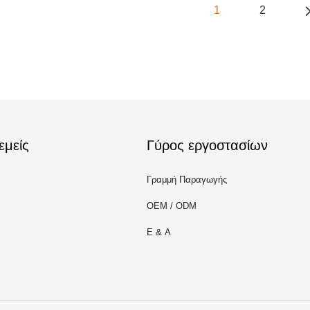
1
2
εμείς
Γύρος εργοστασίων
Γραμμή Παραγωγής
OEM / ODM
Ε & Α