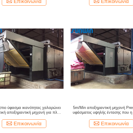
Επικοινωνία
Επικοινωνία
στιο ύφασμα ικανότητας χαλαρώνει
5m/Min αποξηραντική μηχανή Pre
τική αποξηραντική μηχανή για πλέκει
υφάσματος υψηλής έντασης που η
το ύφασμα 2600mm
ξηρότερη μηχανή
Επικοινωνία
Επικοινωνία