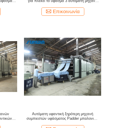
υφάσματος
για πλέκει το ύφασμα 3 αυτόματη μηχανή
επιθεώρησης υφάσματος περασμάτων
Επικοινωνία
χανών
Αυτόματη υφαντική ξηρότερη μηχανή
αντικών
συμπιεστών υφάσματος Padder μπαλονιών
κό
για τα σωληνοειδή πλέκοντας υφάσματα