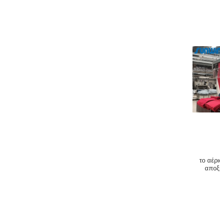
το αέρ
αποξ
βι