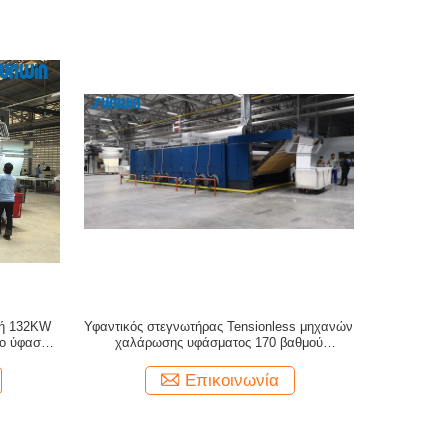
νή 132KW
Υφαντικός στεγνωτήρας Tensionless μηχανών
το ύφασμα
χαλάρωσης υφάσματος 170 βαθμού
ή μηχανή
θερμαμένος αέριο
Επικοινωνία