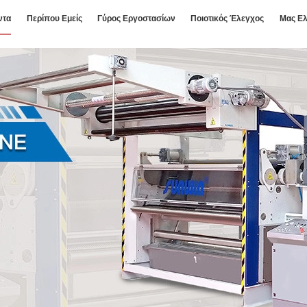
ντα
Περίπου Εμείς
Γύρος Εργοστασίων
Ποιοτικός Έλεγχος
Μας Ελ