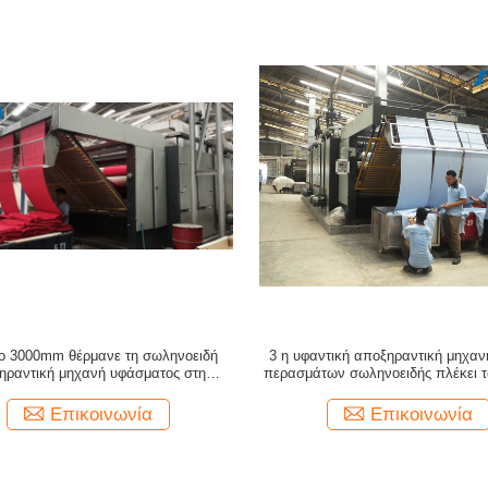
ιο 3000mm θέρμανε τη σωληνοειδή
3 η υφαντική αποξηραντική μηχα
ηραντική μηχανή υφάσματος στη
περασμάτων σωληνοειδής πλέκει 
ομηχανία κλωστοϋφαντουργίας
συρρικνωμένος την αποξηραντικ
Επικοινωνία
Επικοινωνία