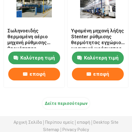
Σωληνοειδής
Υφαμένη μηχανή λήξης
θερμαμένη αέριο
Stenter ρύθμισης
μηχανή ρύθμισης
θερμότητας εγχώριου
θερμότητας
υφαντική υφάσματος
υφάσματος για τα
θερμαμένη πετρέλαιο
Καλύτερη τιμή
Καλύτερη τιμή
υφάσματα 2200mm
πετσετών
επαφή
επαφή
Δείτε περισσότερων
Αρχική Σελίδα
Περίπου εμείς
επαφή
Desktop Site
Sitemap
Privacy Policy