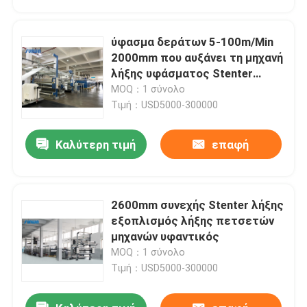
ύφασμα δεράτων 5-100m/Min
2000mm που αυξάνει τη μηχανή
λήξης υφάσματος Stenter
μηχανών
MOQ：1 σύνολο
Τιμή：USD5000-300000
Καλύτερη τιμή
επαφή
2600mm συνεχής Stenter λήξης
Σπίτι
εξοπλισμός λήξης πετσετών
μηχανών υφαντικός
MOQ：1 σύνολο
Προϊόντα
Τιμή：USD5000-300000
Περίπου εμείς