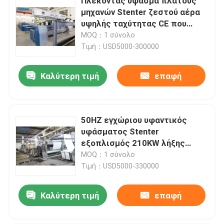
Πλέκοντας ύφασμα πλάτους
μηχανών Stenter ζεστού αέρα
υψηλής ταχύτητας CE που
τελειώνει 2400mm
MOQ：1 σύνολο
Τιμή：USD5000-300000
Καλύτερη τιμή
επαφή
50HZ εγχώριου υφαντικός
υφάσματος Stenter
εξοπλισμός 210KW λήξης
μηχανών υφαντικός
MOQ：1 σύνολο
Τιμή：USD5000-330000
Καλύτερη τιμή
επαφή