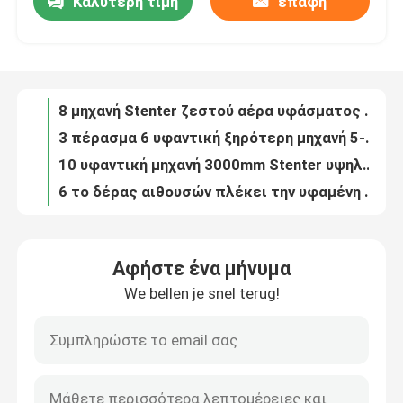
Καλύτερη τιμή
επαφή
8 μηχανή Stenter ζεστού αέρα υφάσματος αιθουσών 100m/Min για το ύφασμα 10 δεράτων αίθουσα
3 πέρασμα 6 υφαντική ξηρότερη μηχανή 5-100m/min υφάσματος αιθουσών
Γύρος εργοστασίων
10 υφαντική μηχανή 3000mm Stenter υψηλής ταχύτητας αιθουσών υφαμένη Stentering υφάσματος διαδικασία
6 το δέρας αιθουσών πλέκει την υφαμένη υφαντική μηχανή Stenter βάφοντας μηχανών υφάσματος
Ποιοτικός έλεγχος
Υφαντικός στεγνωτήρας Tensionless μηχανών χαλάρωσης υφάσματος 170 βαθμού θερμαμένος αέριο
3 η υφαντική αποξηραντική μηχανή 132KW περασμάτων σωληνοειδής πλέκει το ύφασμα συρρικνωμένος την αποξηραντική μηχανή
Μας ελάτε σε επαφή με
Θερμότητα εγχώριου υφαντική υφάσματος που θέτει στην υφαντική μηχανή 380V 185KW Stenter
Υψηλής θερμοκρασίας υφαντική μηχανή Stenter χεριών 120m/Min δεύτερος για τα υφάσματα δεράτων
Υφαντική μηχανή/μηχανή Stenter για τον υφαντικό εξοπλισμό λήξης
Ζητήστε ένα απόσπασμα
4 υφαντική μηχανή Stenter αιθουσών με το εγχώριο υφαντικό ύφασμα συσκευών επεξεργασίας κατά δεσμίδες ρόλων
Αφήστε ένα μήνυμα
θέτοντας επίστρωμα Stenter διαδικασίας θερμότητας υφάσματος 1800mm υφαντική μηχανή λήξης
υφαντική μηχανή stenter
We bellen je snel terug!
Το ενιαίο πέρασμα σωληνοειδές πλέκει χαλαρώνει την ξηρότερη αίθουσα 5-50m/min μηχανών 2-6
Πολυ μηχανή χαλάρωσης υφάσματος Tensionless περασμάτων για τα υφάσματα πετσετών
Μηχανή Stenter ζεστού αέρα
Το πετρέλαιο θέρμανε σωληνοειδή πλέκει την αποξηραντική μηχανή στην αίθουσα βιομηχανίας κλωστοϋφαντουργίας 2-6
6 η αίθουσα χαλαρώνει το ξηρότερο ύφασμα ατμοπλοίων βρόχων μηχανών 5-50m/Min μετά από την εκτύπωση
Μηχανή Stenter υφάσματος