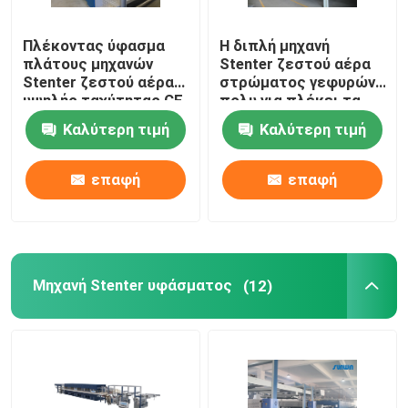
Πλέκοντας ύφασμα
Η διπλή μηχανή
πλάτους μηχανών
Stenter ζεστού αέρα
Stenter ζεστού αέρα
στρώματος γεφυρών
υψηλής ταχύτητας CE
πολυ για πλέκει τα
που τελειώνει
υφαμένα υφάσματα
Καλύτερη τιμή
Καλύτερη τιμή
2400mm
επαφή
επαφή
Μηχανή Stenter υφάσματος
(12)