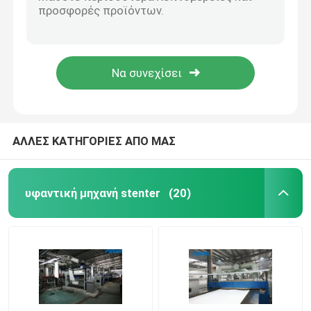
Τυπωμένη υφαντική μηχανή Stenter Stenter υφάσματος μίνι που τελειώνει 8 την αίθουσα 2200mm
Μετά από το ύφασμα που βάφει την υφαντική Stentering θερμότητας μηχανών Stenter θέτοντας διαδικασία στο κλωστοϋφαντουργικό προϊόν
Υφαντική αποξηραντική μηχανή
υφαντική διαδικασία Stenter μηχανών λήξης δεράτων 2600mm στη βιομηχανία κλωστοϋφαντουργίας 230C
Πολυ μηχανή 2400mm Stenter ζεστού αέρα λήξης υφάσματος περασμάτων για τα υφάσματα σεντονιών
Μηχανή ρύθμισης θερμότητας υφάσματος
8 σωληνοειδής μηχανή ρύθμισης θερμότητας υφάσματος Stenter αιθουσών για το ύφασμα Spandex
Υφαντική μηχανή λήξης
ΑΛΛΕΣ ΚΑΤΗΓΟΡΙΕΣ ΑΠΟ ΜΑΣ
Tenter μηχανή πλαισίων
υφαντική μηχανή stenter
(20)
υφαντική βάφοντας μηχανή
Μηχανή υφαντικής εκτύπωσης
Πέστε την αποξηραντική μηχανή