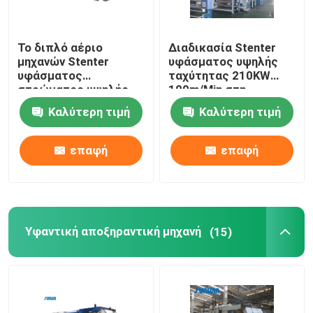
Το διπλό αέριο
Διαδικασία Stenter
μηχανών Stenter
υφάσματος υψηλής
υφάσματος
ταχύτητας 210KW
στρώματος υψηλής
100m/Min στη
ταχύτητας που
βιομηχανία
Καλύτερη τιμή
Καλύτερη τιμή
θερμαίνεται για
κλωστοϋφαντουργίας
πλέκει το ύφασμα
2800mm
επαφή
επαφή
Υφαντική αποξηραντική μηχανή
(15)