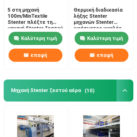
5 στη μηχανή
Θερμική διαδικασία
stenter μηχανή λήξης
100m/MinTextile
λήξης Stenter
Stenter πλέξτε τη
μηχανών Stenter
μηχανή Stenter ζεστού
υφάσματος υψηλής
Χαλαρώστε την ξηρότερη μηχανή
αέρα ατμού τύπων
ταχύτητας
Καλύτερη τιμή
Καλύτερη τιμή
πετρελαίου
πολυεστέρα
επαφή
επαφή
Μηχανή Stenter ζεστού αέρα
(10)