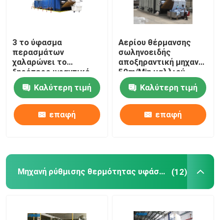
3 το ύφασμα
Αερίου θέρμανσης
περασμάτων
σωληνοειδής
χαλαρώνει το
αποξηραντική μηχανή
ξηρότερο υφαντικό
50m/Min μαλλιού
μπλε λευκό μηχανών
μηχανών υφάσματος
Καλύτερη τιμή
Καλύτερη τιμή
ξήρανσης
ξηρότερη προ
επαφή
επαφή
Μηχανή ρύθμισης θερμότητας υφάσματος
(12)