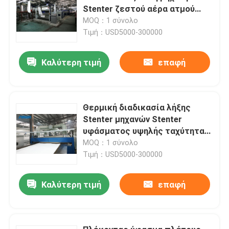
Stenter ζεστού αέρα ατμού
τύπων
MOQ：1 σύνολο
Τιμή：USD5000-300000
Καλύτερη τιμή
επαφή
Θερμική διαδικασία λήξης
Stenter μηχανών Stenter
υφάσματος υψηλής ταχύτητας
πετρελαίου πολυεστέρα
MOQ：1 σύνολο
Τιμή：USD5000-300000
Καλύτερη τιμή
επαφή