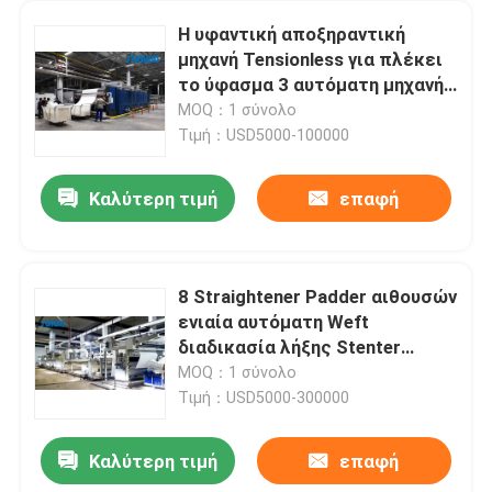
Η υφαντική αποξηραντική
μηχανή Tensionless για πλέκει
το ύφασμα 3 αυτόματη μηχανή
επιθεώρησης υφάσματος
MOQ：1 σύνολο
περασμάτων
Τιμή：USD5000-100000
Καλύτερη τιμή
επαφή
8 Straightener Padder αιθουσών
ενιαία αυτόματη Weft
διαδικασία λήξης Stenter
μηχανών
MOQ：1 σύνολο
Τιμή：USD5000-300000
Καλύτερη τιμή
επαφή