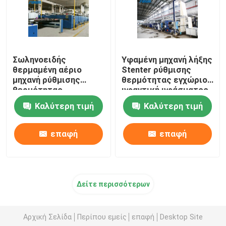
Σωληνοειδής
Υφαμένη μηχανή λήξης
θερμαμένη αέριο
Stenter ρύθμισης
μηχανή ρύθμισης
θερμότητας εγχώριου
θερμότητας
υφαντική υφάσματος
υφάσματος για τα
θερμαμένη πετρέλαιο
Καλύτερη τιμή
Καλύτερη τιμή
υφάσματα 2200mm
πετσετών
επαφή
επαφή
Δείτε περισσότερων
Αρχική Σελίδα
Περίπου εμείς
επαφή
Desktop Site