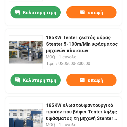
Καλύτερη τιμή
επαφή
185KW Tenter ζεστός αέρας
Stenter 5-100m/Min υφάσματος
μηχανών πλαισίων
MOQ：1 σύνολο
Τιμή：USD5000-300000
Καλύτερη τιμή
επαφή
Σπίτι
185KW κλωστοϋφαντουργικό
Σχετικά με εμάς
προϊόν που βάφει Tenter λήξης
υφάσματος τη μηχανή Stenter
πλαισίων
Επαφές
MOQ：1 σύνολο