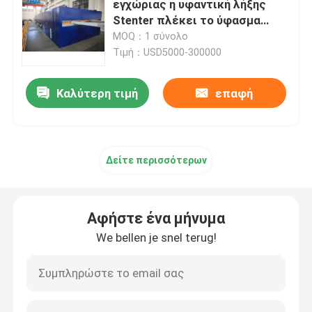
εγχώριας η υφαντική λήξης
Stenter πλέκει το ύφασμα
στρεβλώσεων
MOQ：1 σύνολο
Τιμή：USD5000-300000
Καλύτερη τιμή
επαφή
Δείτε περισσότερων
Αφήστε ένα μήνυμα
We bellen je snel terug!