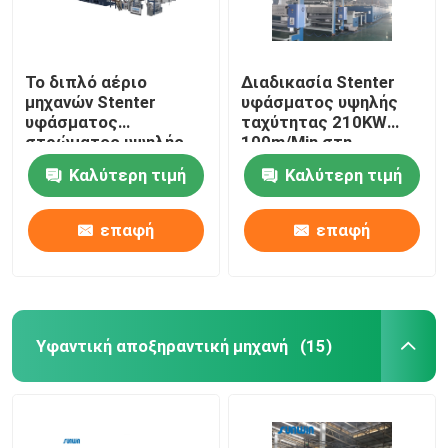
Το διπλό αέριο
Διαδικασία Stenter
μηχανών Stenter
υφάσματος υψηλής
υφάσματος
ταχύτητας 210KW
στρώματος υψηλής
100m/Min στη
ταχύτητας που
βιομηχανία
Καλύτερη τιμή
Καλύτερη τιμή
θερμαίνεται για
κλωστοϋφαντουργίας
πλέκει το ύφασμα
2800mm
επαφή
επαφή
Υφαντική αποξηραντική μηχανή
(15)