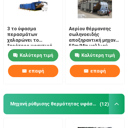
3 το ύφασμα
Αερίου θέρμανσης
περασμάτων
σωληνοειδής
χαλαρώνει το
αποξηραντική μηχανή
ξηρότερο υφαντικό
50m/Min μαλλιού
μπλε λευκό μηχανών
μηχανών υφάσματος
Καλύτερη τιμή
Καλύτερη τιμή
ξήρανσης
ξηρότερη προ
επαφή
επαφή
Μηχανή ρύθμισης θερμότητας υφάσματος
(12)