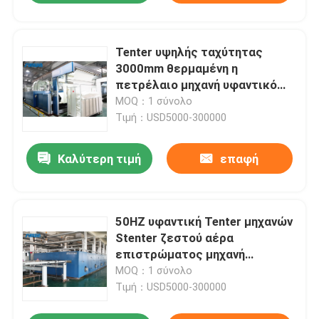
Tenter υψηλής ταχύτητας
3000mm θερμαμένη η
πετρέλαιο μηχανή υφαντικό
Tentering πλαισίων για πλέκει
MOQ：1 σύνολο
υφαμένος
Τιμή：USD5000-300000
Καλύτερη τιμή
επαφή
50HZ υφαντική Tenter μηχανών
Stenter ζεστού αέρα
επιστρώματος μηχανή
επιστρώματος υφάσματος
MOQ：1 σύνολο
πλαισίων
Τιμή：USD5000-300000