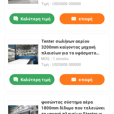
Τιμή：USD5000-300000
Προϊόντα
Καλύτερη τιμή
επαφή
υφαντική μηχανή stenter
Tenter σωλήνων αερίου
Μηχανή Stenter ζεστού αέρα
3200mm καίγοντας μηχανή
πλαισίων για τα υφάσματα
185KW δεράτων
MOQ：1 σύνολο
Μηχανή Stenter υφάσματος
Τιμή：USD5000-300000
Υφαντική αποξηραντική μηχανή
Καλύτερη τιμή
επαφή
Μηχανή ρύθμισης θερμότητας υφάσματος
φυσώντας σύστημα αέρα
1800mm δίδυμο που τελειώνει
Υφαντική μηχανή λήξης
τη μηχανή πλαισίων Stenter για