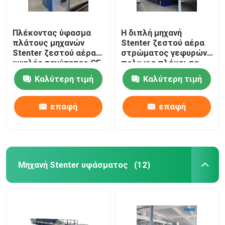
Πλέκοντας ύφασμα
Η διπλή μηχανή
πλάτους μηχανών
Stenter ζεστού αέρα
Stenter ζεστού αέρα
στρώματος γεφυρών
υψηλής ταχύτητας CE
πολυ για πλέκει τα
που τελειώνει
υφαμένα υφάσματα
Καλύτερη τιμή
Καλύτερη τιμή
2400mm
επαφή
επαφή
Μηχανή Stenter υφάσματος
(12)