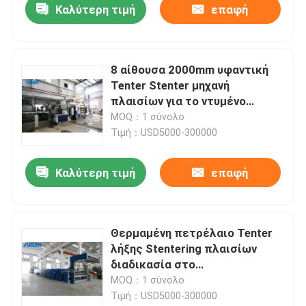
Καλύτερη τιμή
επαφή
8 αίθουσα 2000mm υφαντική
Tenter Stenter μηχανή
πλαισίων για το ντυμένο
ύφασμα
MOQ：1 σύνολο
Τιμή：USD5000-300000
Καλύτερη τιμή
επαφή
Θερμαμένη πετρέλαιο Tenter
λήξης Stentering πλαισίων
διαδικασία στο
κλωστοϋφαντουργικό προϊόν 5
MOQ：1 σύνολο
- 100m/Min
Τιμή：USD5000-300000