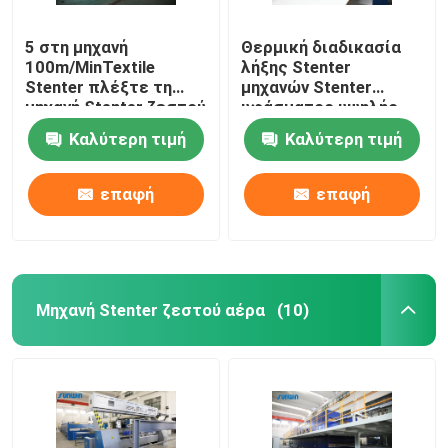
5 στη μηχανή
Θερμική διαδικασία
100m/MinTextile
λήξης Stenter
Stenter πλέξτε τη
μηχανών Stenter
μηχανή Stenter ζεστού
υφάσματος υψηλής
αέρα ατμού τύπων
ταχύτητας
Καλύτερη τιμή
Καλύτερη τιμή
πετρελαίου
πολυεστέρα
επαφή
επαφή
Μηχανή Stenter ζεστού αέρα
(10)