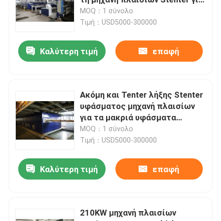
τα υφάσματα βαμβακιού
MOQ：1 σύνολο
Τιμή：USD5000-300000
Tenter μηχανή πλαισίων
Καλύτερη τιμή
επαφή
υφαντική βάφοντας μηχανή
Μηχανή υφαντικής εκτύπωσης
Ακόμη και Tenter λήξης Stenter
υφάσματος μηχανή πλαισίων
για τα μακριά υφάσματα
Πέστε την αποξηραντική μηχανή
σωρών πετσετών
MOQ：1 σύνολο
Τιμή：USD5000-300000
stenter μηχανή λήξης
Καλύτερη τιμή
επαφή
Χαλαρώστε την ξηρότερη μηχανή
210KW μηχανή πλαισίων