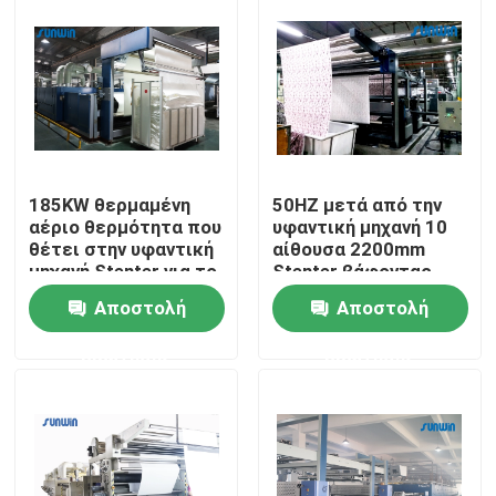
Γύρος εργοστασίων
Ποιοτικός έλεγχος
Μας ελάτε σε επαφή με
185KW θερμαμένη
50HZ μετά από την
αέριο θερμότητα που
υφαντική μηχανή 10
θέτει στην υφαντική
αίθουσα 2200mm
μηχανή Stenter για το
Stenter βάφοντας
Ζητήστε ένα απόσπασμα
βαρέων βαρών
μηχανών ροής αέρα
Αποστολή
Αποστολή
ύφασμα
υφαντική μηχανή stenter
ερώτησης
ερώτησης
Μηχανή Stenter ζεστού αέρα
Μηχανή Stenter υφάσματος