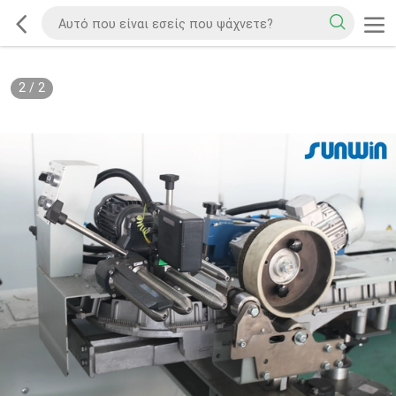
2
/
2