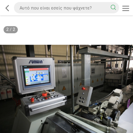
2
/
2