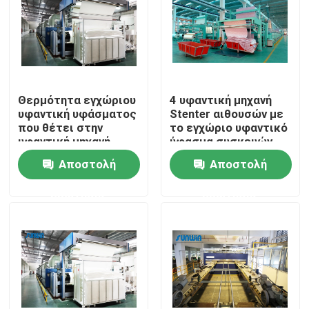
Προϊόντα
υφαντική μηχανή stenter
Θερμότητα εγχώριου
4 υφαντική μηχανή
υφαντική υφάσματος
Stenter αιθουσών με
Μηχανή Stenter ζεστού αέρα
που θέτει στην
το εγχώριο υφαντικό
υφαντική μηχανή
ύφασμα συσκευών
380V 185KW Stenter
επεξεργασίας κατά
Αποστολή
Αποστολή
δεσμίδες ρόλων
Μηχανή Stenter υφάσματος
ερώτησης
ερώτησης
Υφαντική αποξηραντική μηχανή
Μηχανή ρύθμισης θερμότητας υφάσματος
Υφαντική μηχανή λήξης