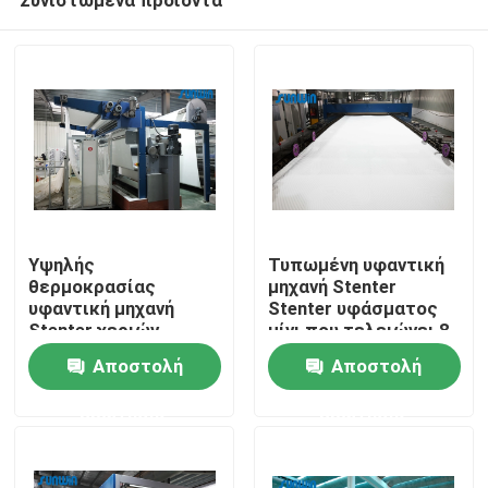
Υψηλής
Τυπωμένη υφαντική
θερμοκρασίας
μηχανή Stenter
υφαντική μηχανή
Stenter υφάσματος
Stenter χεριών
μίνι που τελειώνει 8
Σπίτι
120m/Min δεύτερος
την αίθουσα 2200mm
Αποστολή
Αποστολή
για τα υφάσματα
δεράτων
ερώτησης
ερώτησης
Σχετικά με εμάς
Επαφές