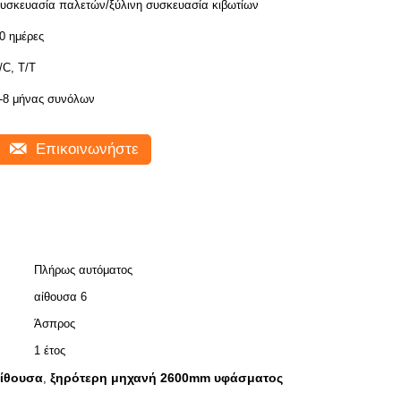
υσκευασία παλετών/ξύλινη συσκευασία κιβωτίων
0 ημέρες
/C, T/T
-8 μήνας συνόλων
Επικοινωνήστε
Πλήρως αυτόματος
αίθουσα 6
Άσπρος
1 έτος
αίθουσα
ξηρότερη μηχανή 2600mm υφάσματος
,