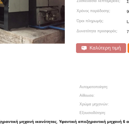
Συσκευασία λεπτομέρειες:
Σ
Χρόνος παράδοσης:
9
Όροι πληρωμής:
L
Δυνατότητα προσφοράς:
7
Καλύτερη τιμή
Αυτοματοποίηση:
Αίθουσα:
Χρώμα μηχανών:
Εξουσιοδότηση:
ξηραντική μηχανή ικανότητας
Υφαντική αποξηραντική μηχανή 6 
,