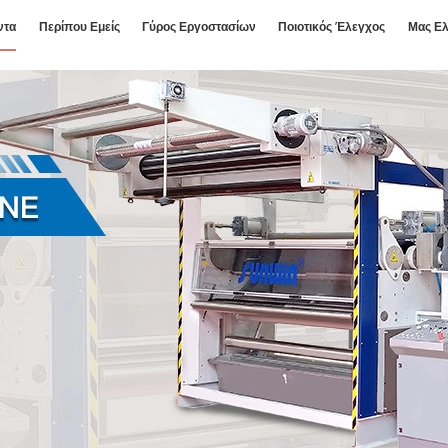
ντα
Περίπου Εμείς
Γύρος Εργοστασίων
Ποιοτικός Έλεγχος
Μας Ελ