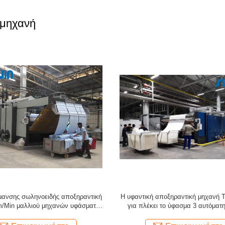
 μηχανή
τη υφαντική ξηρότερη μηχανή
5m/Min αποξηραντική μηχανή Pre
ών υφάσματος Padder μπαλονιών
υφάσματος υψηλής έντασης που η
σωληνοειδή πλέκοντας υφάσματα
ξηρότερη μηχανή