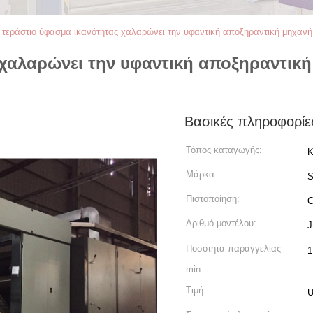
 τεράστιο ύφασμα ικανότητας χαλαρώνει την υφαντική αποξηραντική μηχαν
 χαλαρώνει την υφαντική αποξηραντική
Βασικές πληροφορίε
Τόπος καταγωγής:
Κ
Μάρκα:
Πιστοποίηση:
Αριθμό μοντέλου:
J
Ποσότητα παραγγελίας
1
min:
Τιμή:
U