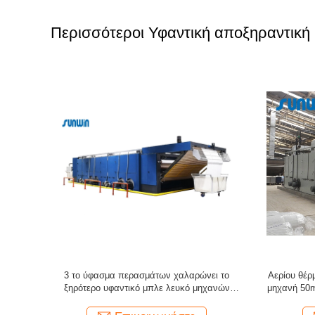
Περισσότεροι Υφαντική αποξηραντική
υφάσματος
Σωληνοειδές βάφοντας CE μηχανών
Αυτόμα
 το ύφασμα
συμπιεστών υφάσματος αποξηραντικών
συμπιεστ
 50HZ
μηχανών λήξης 35T υφαντικό
για τα 