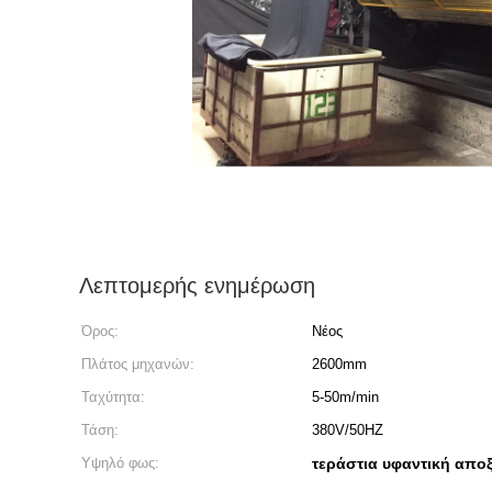
Λεπτομερής ενημέρωση
Όρος:
Νέος
Πλάτος μηχανών:
2600mm
Ταχύτητα:
5-50m/min
Τάση:
380V/50HZ
Υψηλό φως:
τεράστια υφαντική απο