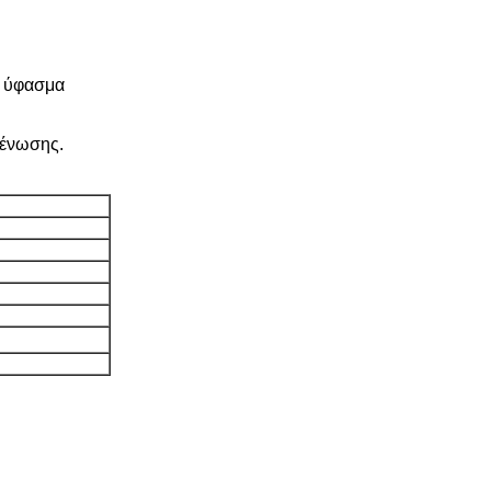
ο ύφασμα
κένωσης.