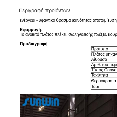
Περιγραφή προϊόντων
ενέργεια - υφαντικό ύφασμα ικανότητας αποταμίευση
Εφαρμογή:
Το ανοικτό πλάτος πλέκει, σωληνοειδής πλέξτε, κο
Προδιαγραφή:
Πρότυπο
Πλάτος μηχα
Αίθουσα
Αριθ. του πε
Τύπος Conve
Ταχύτητα
Θερμοκρασία
Τάση