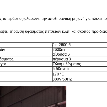
ς το τεράστιο χαλαρώνει την αποξηραντική μηχανή για πλέκει τ
υρεψτε, ξήρανση υφάσματος πετσετών κ.λπ. και σκοπός προ-δια
Jtd-2600-6
νών
2600mm
αίθουσα 6
ράσματος
πέρασμα 3
ryor
Ζώνη πλέγματος
5-50m/min
170 ℃
380V/50HZ