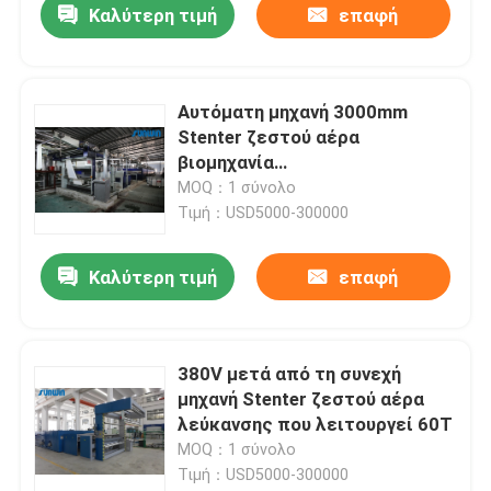
Καλύτερη τιμή
επαφή
Αυτόματη μηχανή 3000mm
Stenter ζεστού αέρα
βιομηχανία
κλωστοϋφαντουργίας για την
MOQ：1 σύνολο
πετσέτα του Terry
Τιμή：USD5000-300000
Καλύτερη τιμή
επαφή
380V μετά από τη συνεχή
μηχανή Stenter ζεστού αέρα
λεύκανσης που λειτουργεί 60T
MOQ：1 σύνολο
Τιμή：USD5000-300000