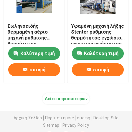
Σωληνοειδής
Υφαμένη μηχανή λήξης
θερμαμένη αέριο
Stenter ρύθμισης
μηχανή ρύθμισης
θερμότητας εγχώριου
θερμότητας
υφαντική υφάσματος
υφάσματος για τα
θερμαμένη πετρέλαιο
Καλύτερη τιμή
Καλύτερη τιμή
υφάσματα 2200mm
πετσετών
επαφή
επαφή
Δείτε περισσότερων
Αρχική Σελίδα
Περίπου εμείς
επαφή
Desktop Site
Sitemap
Privacy Policy