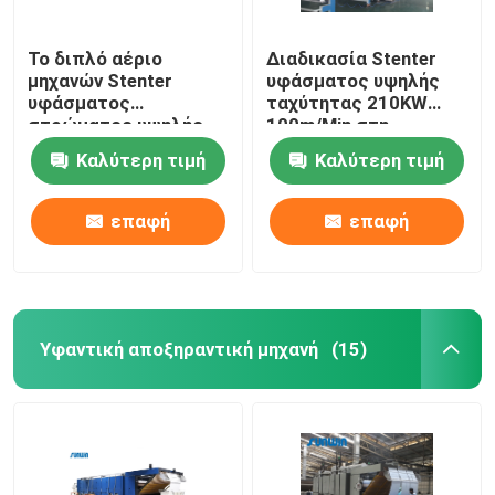
Το διπλό αέριο
Διαδικασία Stenter
μηχανών Stenter
υφάσματος υψηλής
υφάσματος
ταχύτητας 210KW
στρώματος υψηλής
100m/Min στη
ταχύτητας που
βιομηχανία
Καλύτερη τιμή
Καλύτερη τιμή
θερμαίνεται για
κλωστοϋφαντουργίας
πλέκει το ύφασμα
2800mm
επαφή
επαφή
Υφαντική αποξηραντική μηχανή
(15)