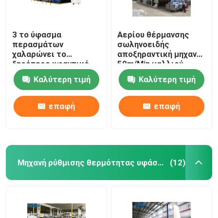
3 το ύφασμα
Αερίου θέρμανσης
περασμάτων
σωληνοειδής
χαλαρώνει το
αποξηραντική μηχανή
ξηρότερο υφαντικό
50m/Min μαλλιού
μπλε λευκό μηχανών
μηχανών υφάσματος
Καλύτερη τιμή
Καλύτερη τιμή
ξήρανσης
ξηρότερη προ
επαφή
επαφή
Μηχανή ρύθμισης θερμότητας υφάσματος
(12)