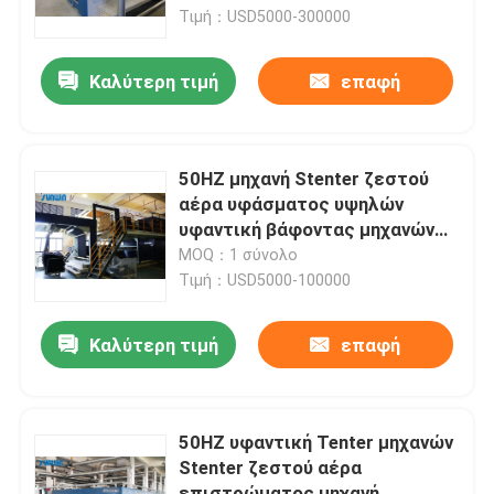
Τιμή：USD5000-300000
Γύρος εργοστασίων
Καλύτερη τιμή
επαφή
Ποιοτικός έλεγχος
50HZ μηχανή Stenter ζεστού
Μας ελάτε σε επαφή με
αέρα υφάσματος υψηλών
υφαντική βάφοντας μηχανών
πλεκτή
MOQ：1 σύνολο
Ζητήστε ένα απόσπασμα
Τιμή：USD5000-100000
υφαντική μηχανή stenter
Καλύτερη τιμή
επαφή
Μηχανή Stenter ζεστού αέρα
50HZ υφαντική Tenter μηχανών
Stenter ζεστού αέρα
Μηχανή Stenter υφάσματος
επιστρώματος μηχανή