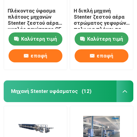
Πλέκοντας ύφασμα
Η διπλή μηχανή
πλάτους μηχανών
Stenter ζεστού αέρα
Stenter ζεστού αέρα
στρώματος γεφυρών
υψηλής ταχύτητας CE
πολυ για πλέκει τα
που τελειώνει
υφαμένα υφάσματα
Καλύτερη τιμή
Καλύτερη τιμή
2400mm
επαφή
επαφή
Μηχανή Stenter υφάσματος
(12)