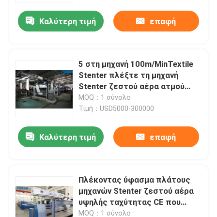
Καλύτερη τιμή
επαφή
5 στη μηχανή 100m/MinTextile
Stenter πλέξτε τη μηχανή
Stenter ζεστού αέρα ατμού
τύπων
MOQ：1 σύνολο
Τιμή：USD5000-300000
Καλύτερη τιμή
επαφή
Σπίτι
Πλέκοντας ύφασμα πλάτους
Προϊόντα
μηχανών Stenter ζεστού αέρα
υψηλής ταχύτητας CE που
τελειώνει 2400mm
Περίπου εμείς
MOQ：1 σύνολο