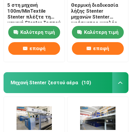
5 στη μηχανή
Θερμική διαδικασία
100m/MinTextile
λήξης Stenter
Stenter πλέξτε τη
μηχανών Stenter
μηχανή Stenter ζεστού
υφάσματος υψηλής
αέρα ατμού τύπων
ταχύτητας
Καλύτερη τιμή
Καλύτερη τιμή
πετρελαίου
πολυεστέρα
επαφή
επαφή
Μηχανή Stenter ζεστού αέρα
(10)