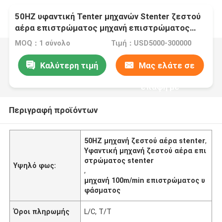
50HZ υφαντική Tenter μηχανών Stenter ζεστού
αέρα επιστρώματος μηχανή επιστρώματος
υφάσματος πλαισίων
MOQ：1 σύνολο
Τιμή：USD5000-300000
Καλύτερη τιμή
Μας ελάτε σε
επαφή με
Περιγραφή προϊόντων
50HZ μηχανή ζεστού αέρα stenter
,
Υφαντική μηχανή ζεστού αέρα επι
στρώματος stenter
Υψηλό φως:
,
μηχανή 100m/min επιστρώματος υ
φάσματος
Όροι πληρωμής
L/C, T/T