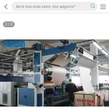
2
/
2