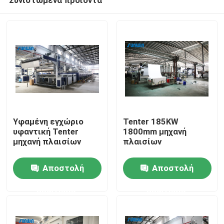
Υφαμένη εγχώριο
Tenter 185KW
υφαντική Tenter
1800mm μηχανή
μηχανή πλαισίων
πλαισίων
Σπίτι
Αποστολή
Αποστολή
ερώτησης
ερώτησης
Σχετικά με εμάς
Επαφές