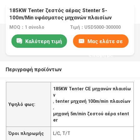
185KW Tenter ζεστός αέρας Stenter 5-
100m/Min υφάσματος μηχανών πλαισίων
MOQ：1 σύνολο
Τιμή：USD5000-300000
Καλύτερη τιμή
Μας ελάτε σε
επαφή με
Περιγραφή προϊόντων
185KW Tenter CE μηχανών πλαισίω
ν
,
tenter μηχανή 100m/min πλαισίων
Υψηλό φως:
,
μηχανή 5m/min ζεστού αέρα stent
er
Όροι πληρωμής
L/C, T/T