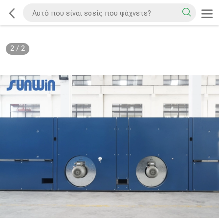
2
/
2