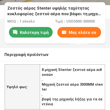
Ζεστός αέρας Stenter υψηλής ταχύτητας
κυκλοφορίας ζεστού αέρα που βάφει τη μηχανή
λήξης για τα σεντόνια
MOQ：1 σύνολο
Τιμή：USD5000-300000
Καλύτερη τιμή
Μας ελάτε σε
επαφή με
Περιγραφή προϊόντων
8 μηχανή Stenter ζεστού αέρα αιθ
ουσών
,
Μηχανή ζεστού αέρα 3000MM sten
Υψηλό φως:
ter
,
βαφή της μηχανής λήξης για τα σε
ντόνια