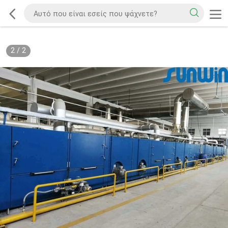
2
/
2