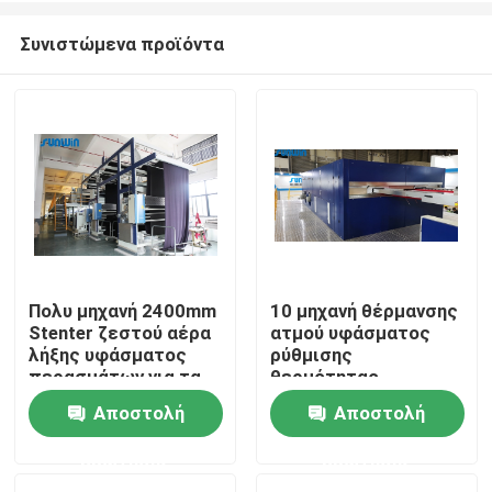
Συνιστώμενα προϊόντα
Πολυ μηχανή 2400mm
10 μηχανή θέρμανσης
Stenter ζεστού αέρα
ατμού υφάσματος
Σπίτι
λήξης υφάσματος
ρύθμισης
περασμάτων για τα
θερμότητας
υφάσματα σεντονιών
αιθουσών 100m/Min
Αποστολή
Αποστολή
Σχετικά με εμάς
για το ύφασμα
βελούδου
ερώτησης
ερώτησης
Επαφές