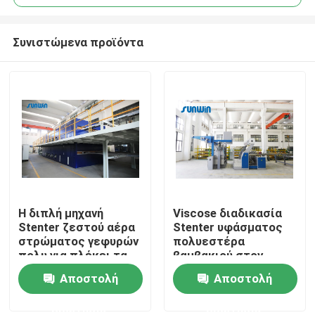
Συνιστώμενα προϊόντα
Η διπλή μηχανή
Viscose διαδικασία
Σπίτι
Stenter ζεστού αέρα
Stenter υφάσματος
στρώματος γεφυρών
πολυεστέρα
πολυ για πλέκει τα
βαμβακιού στον
Προϊόντα
υφαμένα υφάσματα
υφαντικό εξοπλισμό
Αποστολή
Αποστολή
λήξης βιομηχανίας
κλωστοϋφαντουργίας
ερώτησης
ερώτησης
Περίπου εμείς