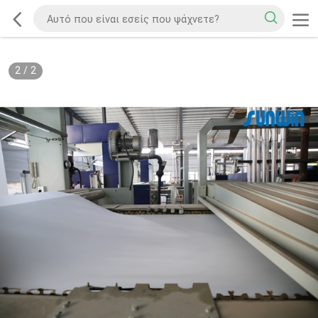
2
/
2