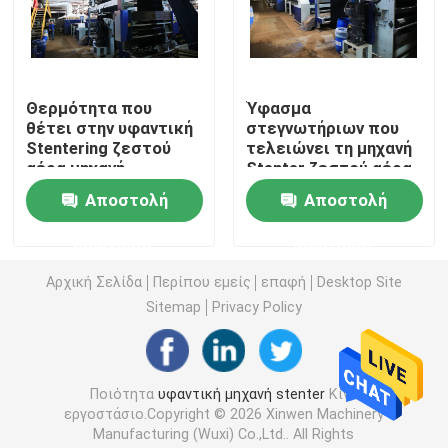
Υφαντική αποξηραντική μηχανή
Θερμότητα που
Ύφασμα
Μηχανή ρύθμισης θερμότητας υφάσματος
θέτει στην υφαντική
στεγνωτήριων που
Stentering ζεστού
τελειώνει τη μηχανή
αέρα μηχανή
Stenter ζεστού αέρα
Υφαντική μηχανή λήξης
υφάσματος για το
185KW για τα
Αποστολή
Αποστολή
ανοικτό πλεκτό
υφαμένα υφάσματα
πλάτος ύφασμα
Tenter μηχανή πλαισίων
ερώτησης
ερώτησης
Αρχική Σελίδα
Περίπου εμείς
επαφή
Desktop Site
υφαντική βάφοντας μηχανή
Sitemap
Privacy Policy
Μηχανή υφαντικής εκτύπωσης
Ποιότητα
υφαντική μηχανή stenter
Κίνα
εργοστάσιο.Copyright © 2026 Xinwen Machinery
Πέστε την αποξηραντική μηχανή
Manufacturing (Wuxi) Co.,Ltd.. All Rights