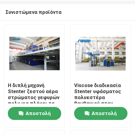
Συνιστώμενα προϊόντα
Η διπλή μηχανή
Viscose διαδικασία
Stenter ζεστού αέρα
Stenter υφάσματος
Σπίτι
στρώματος γεφυρών
πολυεστέρα
πολυ για πλέκει τα
βαμβακιού στον
υφαμένα υφάσματα
υφαντικό εξοπλισμό
Αποστολή
Αποστολή
Προϊόντα
λήξης βιομηχανίας
κλωστοϋφαντουργίας
ερώτησης
ερώτησης
Περίπου εμείς