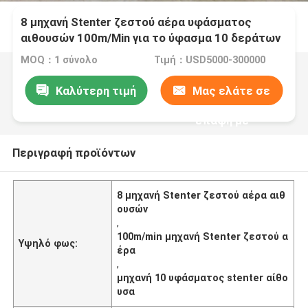
8 μηχανή Stenter ζεστού αέρα υφάσματος
αιθουσών 100m/Min για το ύφασμα 10 δεράτων
αίθουσα
MOQ：1 σύνολο
Τιμή：USD5000-300000
Καλύτερη τιμή
Μας ελάτε σε
επαφή με
Περιγραφή προϊόντων
8 μηχανή Stenter ζεστού αέρα αιθ
ουσών
,
100m/min μηχανή Stenter ζεστού α
Υψηλό φως:
έρα
,
μηχανή 10 υφάσματος stenter αίθο
υσα