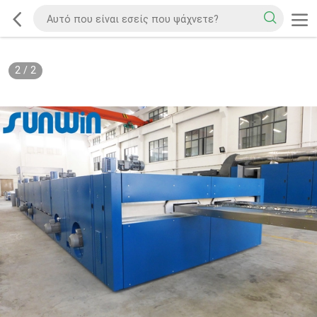
2
/
2