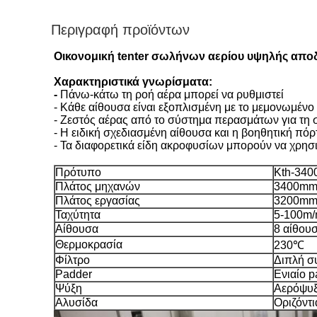
Περιγραφή προϊόντων
Οικονομική tenter σωλήνων αερίου υψηλής απο
Χαρακτηριστικά γνωρίσματα:
-
Πάνω-κάτω τη ροή αέρα μπορεί να ρυθμιστεί
- Κάθε αίθουσα είναι εξοπλισμένη με το μεμονωμέν
- Ζεστός αέρας από το σύστημα περασμάτων για τη
- Η ειδική σχεδιασμένη αίθουσα και η βοηθητική πόρ
- Τα διαφορετικά είδη ακροφυσίων μπορούν να χρησ
Πρότυπο
Kth-340
Πλάτος μηχανών
3400m
Πλάτος εργασίας
3200m
Ταχύτητα
5-100m/
Αίθουσα
8 αίθου
Θερμοκρασία
230℃
Φίλτρο
Διπλή σ
Padder
Ενιαίο p
Ψύξη
Αερόψυξ
Αλυσίδα
Οριζόντ