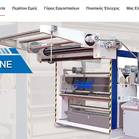
ντα
Περίπου Εμείς
Γύρος Εργοστασίων
Ποιοτικός Έλεγχος
Μας Ελ