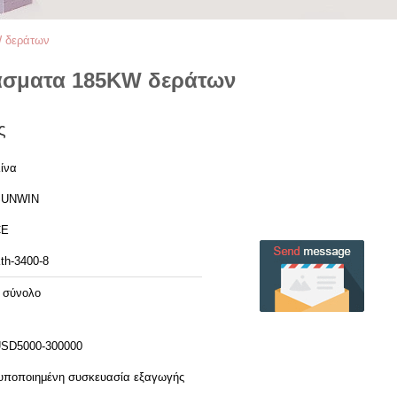
W δεράτων
φάσματα 185KW δεράτων
ς
ίνα
SUNWIN
CE
th-3400-8
 σύνολο
SD5000-300000
υποποιημένη συσκευασία εξαγωγής