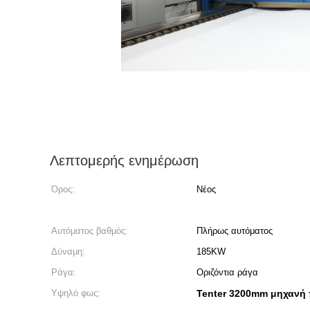
Λεπτομερής ενημέρωση
Όρος:
Νέος
Αυτόματος βαθμός:
Πλήρως αυτόματος
Δύναμη:
185KW
Ράγα:
Οριζόντια ράγα
Υψηλό φως:
Tenter 3200mm μηχανή