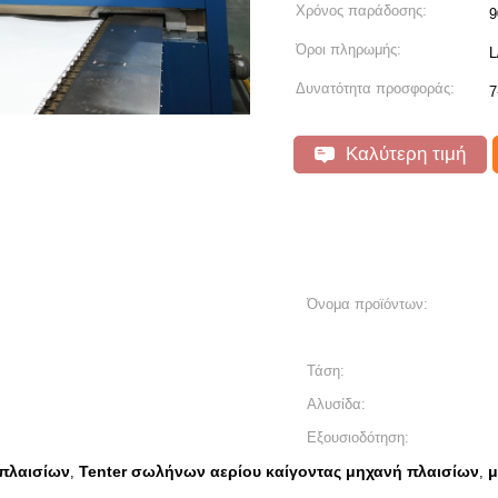
Χρόνος παράδοσης:
9
Όροι πληρωμής:
L
Δυνατότητα προσφοράς:
7
Καλύτερη τιμή
Όνομα προϊόντων:
Τάση:
Αλυσίδα:
Εξουσιοδότηση:
 πλαισίων
Tenter σωλήνων αερίου καίγοντας μηχανή πλαισίων
μ
,
,