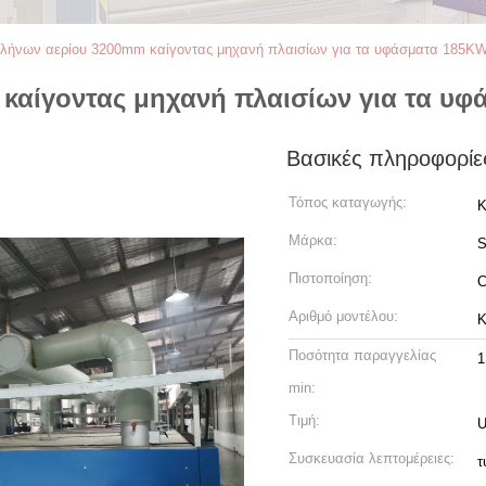
ωλήνων αερίου 3200mm καίγοντας μηχανή πλαισίων για τα υφάσματα 185K
 καίγοντας μηχανή πλαισίων για τα υ
Βασικές πληροφορίε
Τόπος καταγωγής:
Κ
Μάρκα:
Πιστοποίηση:
Αριθμό μοντέλου:
K
Ποσότητα παραγγελίας
1
min:
Τιμή:
U
Συσκευασία λεπτομέρειες:
τ