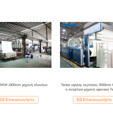
πετρέλαιο Tenter λήξης Stentering
185KW Tenter ζεστός αέρας Ste
ιαδικασία στο κλωστοϋφαντουργικό
100m/Min υφάσματος μηχανών π
προϊόν 5 - 100m/Min
Επικοινωνήστε
Επικοινωνήστε