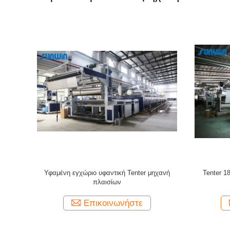
nter ζεστού
8 αίθουσα 2000mm υφαντική Tenter Stenter
Θερμαμένη 
τρώματος
μηχανή πλαισίων για το ντυμένο ύφασμα
πλαισίων δ
Επικοινωνήστε