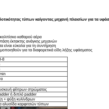
δοτικότητας τύπων καίγοντας μηχανή πλαισίων για τα υφ
ο κολπίσκο καθαρού αέρα
 στάση έκτακτης ανάγκης μηχανών
τα είναι εύκολα για τη συντήρηση
ιμοποιηθούν για τα διαφορετικά είδη λήξης υφάσματος
0-8
m
m
min
σα
υσκευή φίλτρων στρώματος
adder ή διπλό padder
η + ψύξη κυλίνδρων
ια αλυσίδα καρφιτσών τύπων