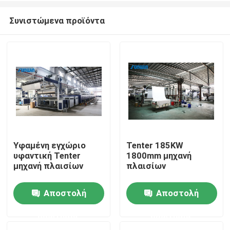
Συνιστώμενα προϊόντα
Υφαμένη εγχώριο
Tenter 185KW
υφαντική Tenter
1800mm μηχανή
Σπίτι
μηχανή πλαισίων
πλαισίων
Αποστολή
Αποστολή
Προϊόντα
ερώτησης
ερώτησης
Περίπου εμείς