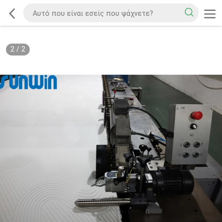
2
/
2