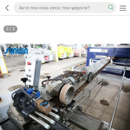
2
/
2