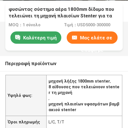
φυσώντας σύστημα αέρα 1800mm δίδυμο που
τελειώνει τη μηχανή πλαισίων Stenter για τα
υφάσματα βαμβακιού
MOQ：1 σύνολο
Τιμή：USD5000-300000
Καλύτερη τιμή
Μας ελάτε σε
επαφή με
Περιγραφή προϊόντων
μηχανή λήξης 1800mm stenter
,
8 αίθουσες που τελειώνουν stente
r τη μηχανή
Υψηλό φως:
,
μηχανή πλαισίων υφασμάτων βαμβ
ακιού stenter
Όροι πληρωμής
L/C, T/T