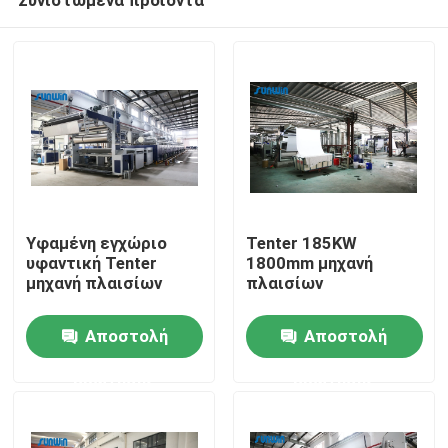
Υφαμένη εγχώριο
Tenter 185KW
υφαντική Tenter
1800mm μηχανή
μηχανή πλαισίων
πλαισίων
Σπίτι
Αποστολή
Αποστολή
ερώτησης
ερώτησης
Προϊόντα
Περίπου εμείς