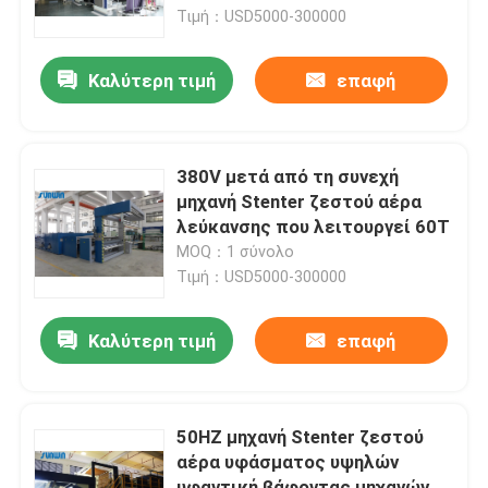
Τιμή：USD5000-300000
Γύρος εργοστασίων
Καλύτερη τιμή
επαφή
Ποιοτικός έλεγχος
380V μετά από τη συνεχή
Μας ελάτε σε επαφή με
μηχανή Stenter ζεστού αέρα
λεύκανσης που λειτουργεί 60T
MOQ：1 σύνολο
Ζητήστε ένα απόσπασμα
Τιμή：USD5000-300000
υφαντική μηχανή stenter
Καλύτερη τιμή
επαφή
Μηχανή Stenter ζεστού αέρα
50HZ μηχανή Stenter ζεστού
αέρα υφάσματος υψηλών
Μηχανή Stenter υφάσματος
υφαντική βάφοντας μηχανών