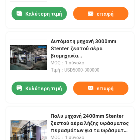
Καλύτερη τιμή
επαφή
Αυτόματη μηχανή 3000mm
Stenter ζεστού αέρα
βιομηχανία
κλωστοϋφαντουργίας για την
MOQ：1 σύνολο
πετσέτα του Terry
Τιμή：USD5000-300000
Καλύτερη τιμή
επαφή
Σπίτι
Πολυ μηχανή 2400mm Stenter
Προϊόντα
ζεστού αέρα λήξης υφάσματος
περασμάτων για τα υφάσματα
σεντονιών
Περίπου εμείς
MOQ：1 σύνολο