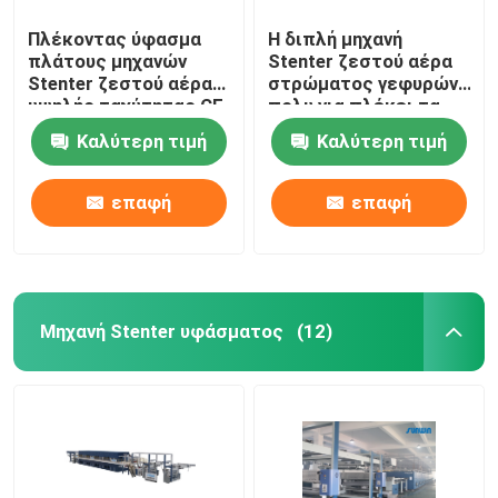
Πλέκοντας ύφασμα
Η διπλή μηχανή
πλάτους μηχανών
Stenter ζεστού αέρα
Stenter ζεστού αέρα
στρώματος γεφυρών
υψηλής ταχύτητας CE
πολυ για πλέκει τα
που τελειώνει
υφαμένα υφάσματα
Καλύτερη τιμή
Καλύτερη τιμή
2400mm
επαφή
επαφή
Μηχανή Stenter υφάσματος
(12)