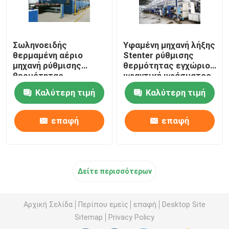
Σωληνοειδής
Υφαμένη μηχανή λήξης
θερμαμένη αέριο
Stenter ρύθμισης
μηχανή ρύθμισης
θερμότητας εγχώριου
θερμότητας
υφαντική υφάσματος
υφάσματος για τα
θερμαμένη πετρέλαιο
Καλύτερη τιμή
Καλύτερη τιμή
υφάσματα 2200mm
πετσετών
επαφή
επαφή
Δείτε περισσότερων
Αρχική Σελίδα
Περίπου εμείς
επαφή
Desktop Site
Sitemap
Privacy Policy