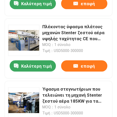
Καλύτερη τιμή
επαφή
Πλέκοντας ύφασμα πλάτους
μηχανών Stenter ζεστού αέρα
υψηλής ταχύτητας CE που
τελειώνει 2400mm
MOQ：1 σύνολο
Τιμή：USD5000-300000
Καλύτερη τιμή
επαφή
Ύφασμα στεγνωτήριων που
τελειώνει τη μηχανή Stenter
ζεστού αέρα 185KW για τα
υφαμένα υφάσματα
MOQ：1 σύνολο
Τιμή：USD5000-300000