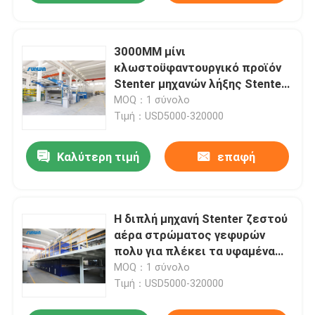
3000MM μίνι
κλωστοϋφαντουργικό προϊόν
Stenter μηχανών λήξης Stenter
ζεστού αέρα 6 αιθουσών για
MOQ：1 σύνολο
πλέκουν το ύφασμα
Τιμή：USD5000-320000
Καλύτερη τιμή
επαφή
Η διπλή μηχανή Stenter ζεστού
αέρα στρώματος γεφυρών
πολυ για πλέκει τα υφαμένα
υφάσματα
MOQ：1 σύνολο
Τιμή：USD5000-320000