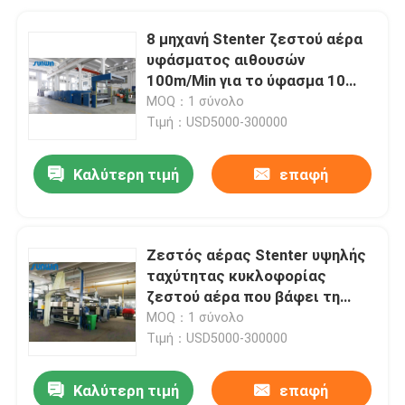
8 μηχανή Stenter ζεστού αέρα
υφάσματος αιθουσών
100m/Min για το ύφασμα 10
δεράτων αίθουσα
MOQ：1 σύνολο
Τιμή：USD5000-300000
Καλύτερη τιμή
επαφή
Ζεστός αέρας Stenter υψηλής
ταχύτητας κυκλοφορίας
ζεστού αέρα που βάφει τη
μηχανή λήξης για τα σεντόνια
MOQ：1 σύνολο
Τιμή：USD5000-300000
Καλύτερη τιμή
επαφή