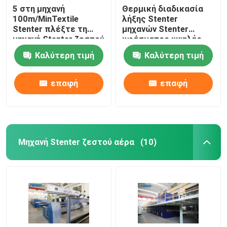
5 στη μηχανή
Θερμική διαδικασία
100m/MinTextile
λήξης Stenter
Stenter πλέξτε τη
μηχανών Stenter
μηχανή Stenter ζεστού
υφάσματος υψηλής
αέρα ατμού τύπων
ταχύτητας
Καλύτερη τιμή
Καλύτερη τιμή
πετρελαίου
πολυεστέρα
επαφή
επαφή
Μηχανή Stenter ζεστού αέρα
(10)