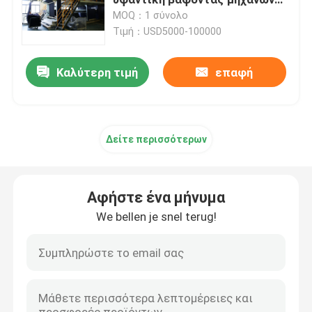
πλεκτή
MOQ：1 σύνολο
Τιμή：USD5000-100000
Υφαντική αποξηραντική μηχανή
Καλύτερη τιμή
επαφή
Μηχανή ρύθμισης θερμότητας υφάσματος
Υφαντική μηχανή λήξης
Δείτε περισσότερων
Tenter μηχανή πλαισίων
Αφήστε ένα μήνυμα
υφαντική βάφοντας μηχανή
We bellen je snel terug!
Μηχανή υφαντικής εκτύπωσης
Πέστε την αποξηραντική μηχανή