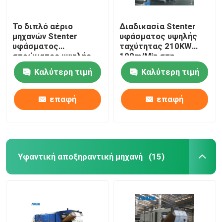
Το διπλό αέριο
Διαδικασία Stenter
μηχανών Stenter
υφάσματος υψηλής
υφάσματος
ταχύτητας 210KW
στρώματος υψηλής
100m/Min στη
ταχύτητας που
βιομηχανία
Καλύτερη τιμή
Καλύτερη τιμή
θερμαίνεται για
κλωστοϋφαντουργίας
πλέκει το ύφασμα
2800mm
επαφή
επαφή
Υφαντική αποξηραντική μηχανή
(15)