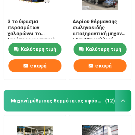
3 το ύφασμα
Αερίου θέρμανσης
περασμάτων
σωληνοειδής
χαλαρώνει το
αποξηραντική μηχανή
ξηρότερο υφαντικό
50m/Min μαλλιού
μπλε λευκό μηχανών
μηχανών υφάσματος
Καλύτερη τιμή
Καλύτερη τιμή
ξήρανσης
ξηρότερη προ
επαφή
επαφή
Μηχανή ρύθμισης θερμότητας υφάσματος
(12)