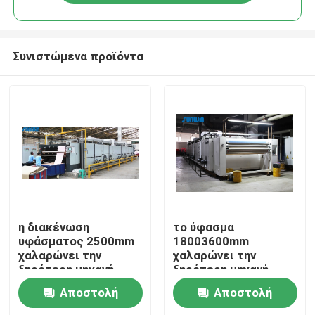
Συνιστώμενα προϊόντα
Σπίτι
η διακένωση
το ύφασμα
υφάσματος 2500mm
18003600mm
χαλαρώνει την
χαλαρώνει την
Προϊόντα
ξηρότερη μηχανή
ξηρότερη μηχανή
Αποστολή
Αποστολή
Περίπου εμείς