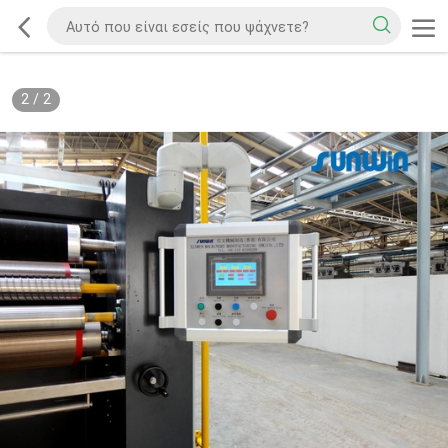
2
/
2