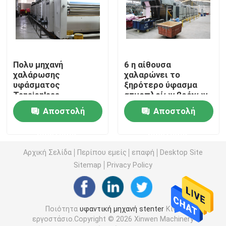
Υφαντική αποξηραντική μηχανή
Μηχανή ρύθμισης θερμότητας υφάσματος
Πολυ μηχανή
6 η αίθουσα
χαλάρωσης
χαλαρώνει το
υφάσματος
ξηρότερο ύφασμα
Υφαντική μηχανή λήξης
Tensionless
ατμοπλοίων βρόχων
περασμάτων για τα
μηχανών 5-50m/Min
Αποστολή
Αποστολή
υφάσματα πετσετών
μετά από την
Tenter μηχανή πλαισίων
εκτύπωση
ερώτησης
ερώτησης
Αρχική Σελίδα
Περίπου εμείς
επαφή
Desktop Site
υφαντική βάφοντας μηχανή
Sitemap
Privacy Policy
Μηχανή υφαντικής εκτύπωσης
Ποιότητα
υφαντική μηχανή stenter
Κίνα
Πέστε την αποξηραντική μηχανή
εργοστάσιο.Copyright © 2026 Xinwen Machinery