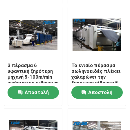
ερώτησης
ερώτησης
Γύρος εργοστασίων
Ποιοτικός έλεγχος
Μας ελάτε σε επαφή με
3 πέρασμα 6
Το ενιαίο πέρασμα
υφαντική ξηρότερη
σωληνοειδές πλέκει
Ζητήστε ένα απόσπασμα
μηχανή 5-100m/min
χαλαρώνει την
υφάσματος αιθουσών
ξηρότερη αίθουσα 5-
50m/min μηχανών 2-6
υφαντική μηχανή stenter
Αποστολή
Αποστολή
ερώτησης
ερώτησης
Μηχανή Stenter ζεστού αέρα
Μηχανή Stenter υφάσματος