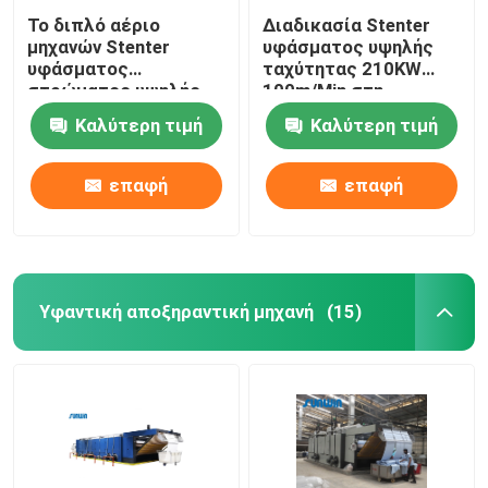
Το διπλό αέριο
Διαδικασία Stenter
μηχανών Stenter
υφάσματος υψηλής
υφάσματος
ταχύτητας 210KW
στρώματος υψηλής
100m/Min στη
ταχύτητας που
βιομηχανία
Καλύτερη τιμή
Καλύτερη τιμή
θερμαίνεται για
κλωστοϋφαντουργίας
πλέκει το ύφασμα
2800mm
επαφή
επαφή
Υφαντική αποξηραντική μηχανή
(15)