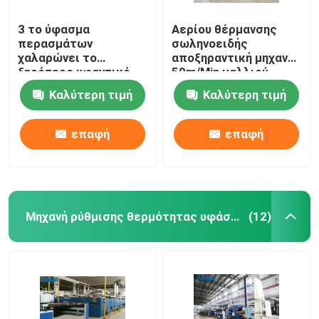
3 το ύφασμα
Αερίου θέρμανσης
περασμάτων
σωληνοειδής
χαλαρώνει το
αποξηραντική μηχανή
ξηρότερο υφαντικό
50m/Min μαλλιού
μπλε λευκό μηχανών
μηχανών υφάσματος
Καλύτερη τιμή
Καλύτερη τιμή
ξήρανσης
ξηρότερη προ
επαφή
επαφή
Μηχανή ρύθμισης θερμότητας υφάσματος
(12)