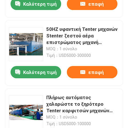
Καλύτερη τιμή
επαφή
50HZ υφαντική Tenter μηχανών
Stenter ζεστού αέρα
επιστρώματος μηχανή
επιστρώματος υφάσματος
MOQ：1 σύνολο
πλαισίων
Τιμή：USD5000-300000
Καλύτερη τιμή
επαφή
Πλήρως αυτόματος
χαλαρώστε το ξηρότερο
Tenter καρφιτσών μηχανών
πλαίσιο Preshrinkage για το
MOQ：1 σύνολο
πλέξιμο του υφάσματος
Τιμή：USD5000-100000