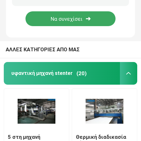
Υφαντική αποξηραντική μηχανή
Μηχανή ρύθμισης θερμότητας υφάσματος
ΑΛΛΕΣ ΚΑΤΗΓΟΡΙΕΣ ΑΠΟ ΜΑΣ
Υφαντική μηχανή λήξης
υφαντική μηχανή stenter
(20)
Tenter μηχανή πλαισίων
υφαντική βάφοντας μηχανή
Μηχανή υφαντικής εκτύπωσης
Πέστε την αποξηραντική μηχανή
5 στη μηχανή
Θερμική διαδικασία