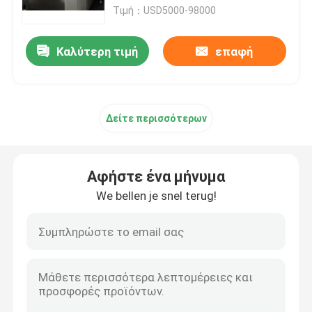
Τιμή：USD5000-98000
Γύρος εργοστασίων
Καλύτερη τιμή
επαφή
Ποιοτικός έλεγχος
Δείτε περισσότερων
Μας ελάτε σε επαφή με
Ζητήστε ένα απόσπασμα
Αφήστε ένα μήνυμα
We bellen je snel terug!
υφαντική μηχανή stenter
Μηχανή Stenter ζεστού αέρα
Μηχανή Stenter υφάσματος