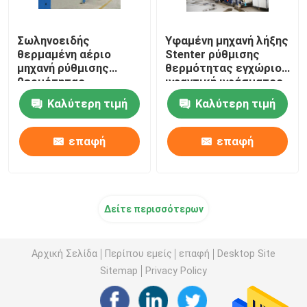
Σωληνοειδής
Υφαμένη μηχανή λήξης
θερμαμένη αέριο
Stenter ρύθμισης
μηχανή ρύθμισης
θερμότητας εγχώριου
θερμότητας
υφαντική υφάσματος
υφάσματος για τα
θερμαμένη πετρέλαιο
Καλύτερη τιμή
Καλύτερη τιμή
υφάσματα 2200mm
πετσετών
επαφή
επαφή
Δείτε περισσότερων
Αρχική Σελίδα
Περίπου εμείς
επαφή
Desktop Site
Sitemap
Privacy Policy