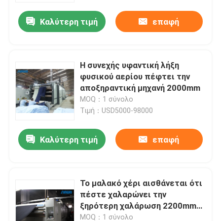
Καλύτερη τιμή
επαφή
Η συνεχής υφαντική λήξη
φυσικού αερίου πέφτει την
αποξηραντική μηχανή 2000mm
MOQ：1 σύνολο
Τιμή：USD5000-98000
Καλύτερη τιμή
επαφή
Σπίτι
Το μαλακό χέρι αισθάνεται ότι
Προϊόντα
πέστε χαλαρώνει την
ξηρότερη χαλάρωση 2200mm
υφάσματος μηχανών
Περίπου εμείς
MOQ：1 σύνολο