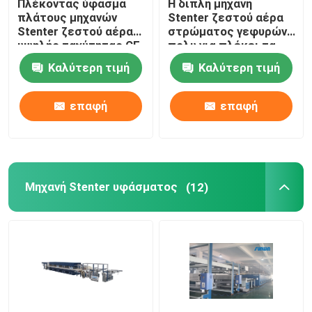
Πλέκοντας ύφασμα
Η διπλή μηχανή
πλάτους μηχανών
Stenter ζεστού αέρα
Stenter ζεστού αέρα
στρώματος γεφυρών
υψηλής ταχύτητας CE
πολυ για πλέκει τα
που τελειώνει
υφαμένα υφάσματα
Καλύτερη τιμή
Καλύτερη τιμή
2400mm
επαφή
επαφή
Μηχανή Stenter υφάσματος
(12)