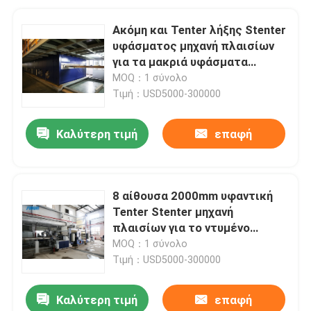
Ακόμη και Tenter λήξης Stenter
υφάσματος μηχανή πλαισίων
για τα μακριά υφάσματα
σωρών πετσετών
MOQ：1 σύνολο
Τιμή：USD5000-300000
Καλύτερη τιμή
επαφή
8 αίθουσα 2000mm υφαντική
Tenter Stenter μηχανή
πλαισίων για το ντυμένο
ύφασμα
MOQ：1 σύνολο
Τιμή：USD5000-300000
Καλύτερη τιμή
επαφή