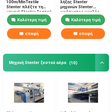
100m/MinTextile
λήξης Stenter
Stenter πλέξτε τη
μηχανών Stenter
μηχανή Stenter ζεστού
υφάσματος υψηλής
stenter μηχανή λήξης
αέρα ατμού τύπων
ταχύτητας
Καλύτερη τιμή
Καλύτερη τιμή
πετρελαίου
πολυεστέρα
Χαλαρώστε την ξηρότερη μηχανή
επαφή
επαφή
Μηχανή Stenter ζεστού αέρα
(10)