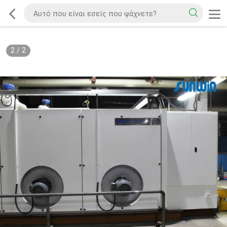
2
/
2