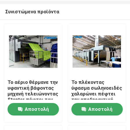
Συνιστώμενα προϊόντα
Το αέριο θέρμανε την
Το πλέκοντας
υφαντική βάφοντας
ύφασμα σωληνοειδές
Σπίτι
μηχανή τελειώνοντας
χαλαρώνει πέφτει
Stenter πέφτει τον
την αποξηραντική
ξεραίνοντας
μηχανή
Αποστολή
Αποστολή
Προϊόντα
εξοπλισμό
ερώτησης
ερώτησης
Περίπου εμείς