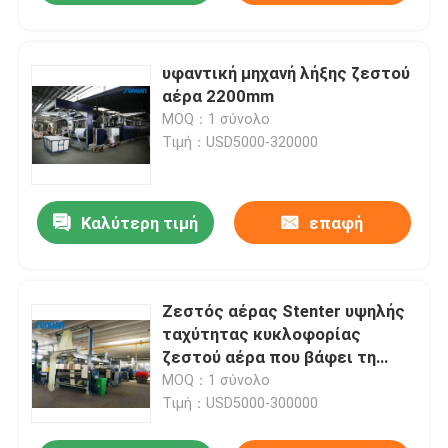
υφαντική μηχανή λήξης ζεστού
αέρα 2200mm
MOQ：1 σύνολο
Τιμή：USD5000-320000
Καλύτερη τιμή
επαφή
Ζεστός αέρας Stenter υψηλής
ταχύτητας κυκλοφορίας
ζεστού αέρα που βάφει τη
μηχανή λήξης για τα σεντόνια
MOQ：1 σύνολο
Τιμή：USD5000-300000