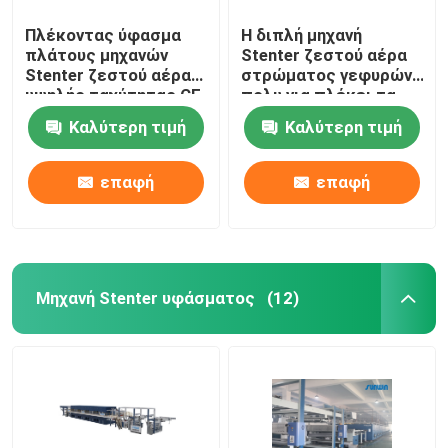
Πλέκοντας ύφασμα
Η διπλή μηχανή
πλάτους μηχανών
Stenter ζεστού αέρα
Stenter ζεστού αέρα
στρώματος γεφυρών
υψηλής ταχύτητας CE
πολυ για πλέκει τα
που τελειώνει
υφαμένα υφάσματα
Καλύτερη τιμή
Καλύτερη τιμή
2400mm
επαφή
επαφή
Μηχανή Stenter υφάσματος
(12)