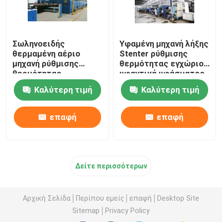
Σωληνοειδής
Υφαμένη μηχανή λήξης
θερμαμένη αέριο
Stenter ρύθμισης
μηχανή ρύθμισης
θερμότητας εγχώριου
θερμότητας
υφαντική υφάσματος
υφάσματος για τα
θερμαμένη πετρέλαιο
Καλύτερη τιμή
Καλύτερη τιμή
υφάσματα 2200mm
πετσετών
επαφή
επαφή
Δείτε περισσότερων
Αρχική Σελίδα
Περίπου εμείς
επαφή
Desktop Site
Sitemap
Privacy Policy