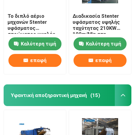
Το διπλό αέριο
Διαδικασία Stenter
μηχανών Stenter
υφάσματος υψηλής
υφάσματος
ταχύτητας 210KW
στρώματος υψηλής
100m/Min στη
ταχύτητας που
βιομηχανία
Καλύτερη τιμή
Καλύτερη τιμή
θερμαίνεται για
κλωστοϋφαντουργίας
πλέκει το ύφασμα
2800mm
επαφή
επαφή
Υφαντική αποξηραντική μηχανή
(15)