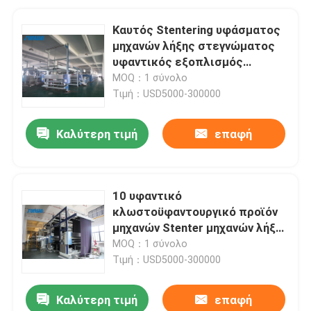
Καυτός Stentering υφάσματος
μηχανών λήξης στεγνώματος
υφαντικός εξοπλισμός
διαδικασίας
MOQ：1 σύνολο
Τιμή：USD5000-300000
Καλύτερη τιμή
επαφή
10 υφαντικό
κλωστοϋφαντουργικό προϊόν
μηχανών Stenter μηχανών λήξης
αιθουσών για το ύφασμα
MOQ：1 σύνολο
ταπετσαριών
Τιμή：USD5000-300000
Καλύτερη τιμή
επαφή