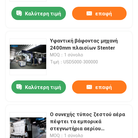
Καλύτερη τιμή
επαφή
Υφαντική βάφοντας μηχανή
2400mm πλαισίων Stenter
MOQ：1 σύνολο
Τιμή：USD5000-300000
Καλύτερη τιμή
επαφή
Σπίτι
Ο συνεχής τύπος ζεστού αέρα
Προϊόντα
πέφτει τα εμπορικά
στεγνωτήρια αερίου
αποξηραντικών μηχανών 50Hz
Περίπου εμείς
MOQ：1 σύνολο