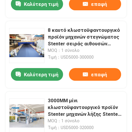
Καλύτερη τιμή
επαφή
8 καυτό κλωστοϋφαντουργικό
προϊόν μηχανών στεγνώματος
Stenter σειράς αιθουσών
SUNWIN STH για το ύφασμα
MOQ：1 σύνολο
ταπετσαριών
Τιμή：USD5000-300000
Καλύτερη τιμή
επαφή
3000MM μίνι
κλωστοϋφαντουργικό προϊόν
Stenter μηχανών λήξης Stenter
ζεστού αέρα 6 αιθουσών για
MOQ：1 σύνολο
πλέκουν το ύφασμα
Τιμή：USD5000-320000