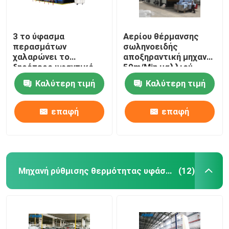
3 το ύφασμα
Αερίου θέρμανσης
περασμάτων
σωληνοειδής
χαλαρώνει το
αποξηραντική μηχανή
ξηρότερο υφαντικό
50m/Min μαλλιού
μπλε λευκό μηχανών
μηχανών υφάσματος
Καλύτερη τιμή
Καλύτερη τιμή
ξήρανσης
ξηρότερη προ
επαφή
επαφή
Μηχανή ρύθμισης θερμότητας υφάσματος
(12)