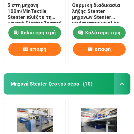
5 στη μηχανή
Θερμική διαδικασία
100m/MinTextile
λήξης Stenter
Stenter πλέξτε τη
μηχανών Stenter
μηχανή Stenter ζεστού
υφάσματος υψηλής
αέρα ατμού τύπων
ταχύτητας
Καλύτερη τιμή
Καλύτερη τιμή
πετρελαίου
πολυεστέρα
επαφή
επαφή
Μηχανή Stenter ζεστού αέρα
(10)