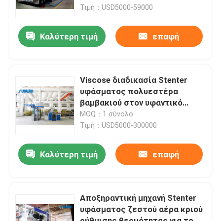
Τιμή：USD5000-59000
Γύρος εργοστασίων
Καλύτερη τιμή
επαφή
Ποιοτικός έλεγχος
Viscose διαδικασία Stenter
Μας ελάτε σε επαφή με
υφάσματος πολυεστέρα
βαμβακιού στον υφαντικό
εξοπλισμό λήξης βιομηχανίας
MOQ：1 σύνολο
Ζητήστε ένα απόσπασμα
κλωστοϋφαντουργίας
Τιμή：USD5000-300000
υφαντική μηχανή stenter
Καλύτερη τιμή
επαφή
Μηχανή Stenter ζεστού αέρα
Αποξηραντική μηχανή Stenter
υφάσματος ζεστού αέρα κριού
Μηχανή Stenter υφάσματος
ρύθμισης θερμότητας για το