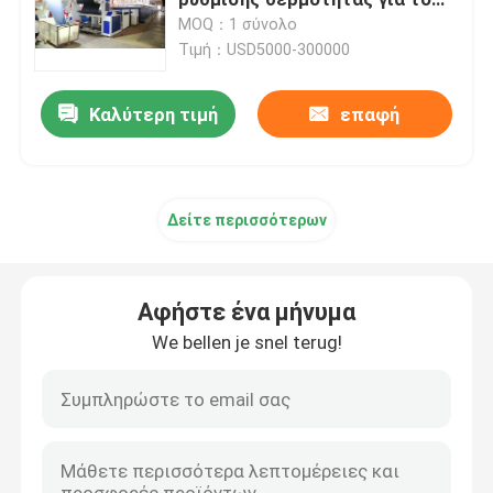
εγχώριο υφαντικό ύφασμα
MOQ：1 σύνολο
Τιμή：USD5000-300000
Υφαντική αποξηραντική μηχανή
Καλύτερη τιμή
επαφή
Μηχανή ρύθμισης θερμότητας υφάσματος
Υφαντική μηχανή λήξης
Δείτε περισσότερων
Tenter μηχανή πλαισίων
Αφήστε ένα μήνυμα
υφαντική βάφοντας μηχανή
We bellen je snel terug!
Μηχανή υφαντικής εκτύπωσης
Πέστε την αποξηραντική μηχανή