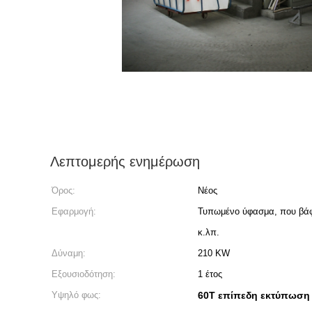
Λεπτομερής ενημέρωση
Όρος:
Νέος
Εφαρμογή:
Τυπωμένο ύφασμα, που βάφ
κ.λπ.
Δύναμη:
210 KW
Εξουσιοδότηση:
1 έτος
Υψηλό φως:
60T επίπεδη εκτύπωση