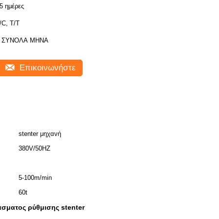
5 ημέρες
/C, T/T
8 ΣΥΝΟΛΑ ΜΗΝΑ
Επικοινωνήστε
stenter μηχανή
380V/50HZ
5-100m/min
60t
σματος ρύθμισης stenter