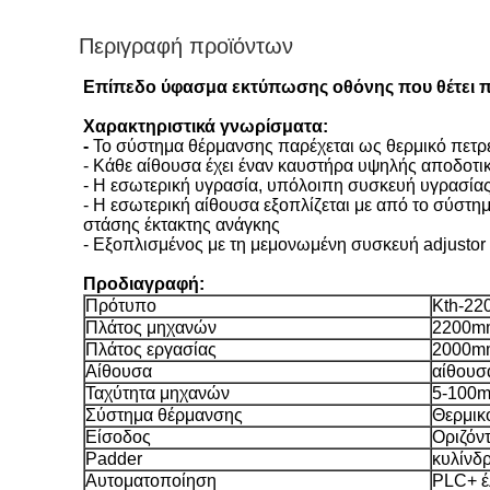
Περιγραφή προϊόντων
Επίπεδο ύφασμα εκτύπωσης οθόνης που θέτει π
Χαρακτηριστικά γνωρίσματα:
-
Το σύστημα θέρμανσης παρέχεται ως θερμικό πετρέλ
- Κάθε αίθουσα έχει έναν καυστήρα υψηλής αποδοτικ
- Η εσωτερική υγρασία, υπόλοιπη συσκευή υγρασίας 
- Η εσωτερική αίθουσα εξοπλίζεται με από το σύστημ
στάσης έκτακτης ανάγκης
- Εξοπλισμένος με τη μεμονωμένη συσκευή adjustor
Προδιαγραφή:
Πρότυπο
Kth-22
Πλάτος μηχανών
2200m
Πλάτος εργασίας
2000m
Αίθουσα
αίθουσ
Ταχύτητα μηχανών
5-100m
Σύστημα θέρμανσης
Θερμικ
Είσοδος
Οριζόντ
Padder
κυλίνδ
Αυτοματοποίηση
PLC+ έ