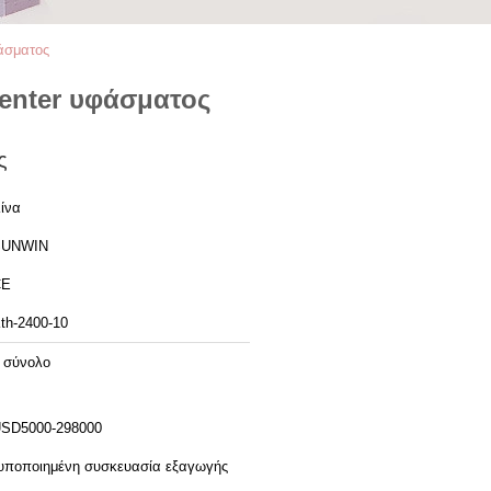
άσματος
tenter υφάσματος
ς
ίνα
SUNWIN
CE
th-2400-10
 σύνολο
SD5000-298000
υποποιημένη συσκευασία εξαγωγής