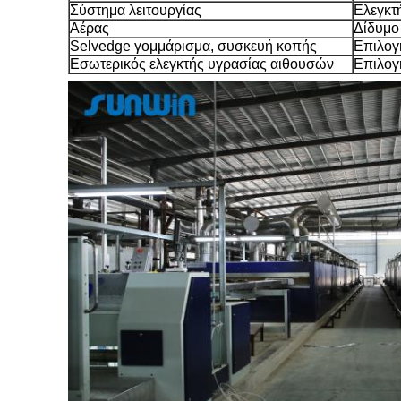
Σύστημα λειτουργίας
Ελεγκτ
Αέρας
Δίδυμο
Selvedge γομμάρισμα, συσκευή κοπής
Επιλογ
Εσωτερικός ελεγκτής υγρασίας αιθουσών
Επιλογ