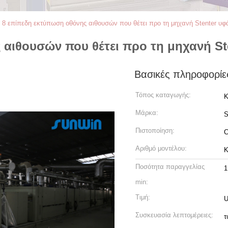
 8 επίπεδη εκτύπωση οθόνης αιθουσών που θέτει προ τη μηχανή Stenter υφ
 αιθουσών που θέτει προ τη μηχανή S
Βασικές πληροφορίε
Τόπος καταγωγής:
Κ
Μάρκα:
Πιστοποίηση:
Αριθμό μοντέλου:
K
Ποσότητα παραγγελίας
1
min:
Τιμή:
U
Συσκευασία λεπτομέρειες:
τ