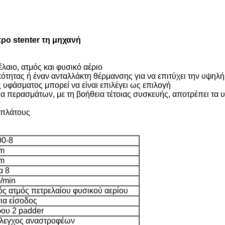
ρο stenter τη μηχανή
αιο, ατμός και φυσικό αέριο
ότητας ή έναν ανταλλάκτη θέρμανσης για να επιτύχει την υψηλή
υφάσματος μπορεί να είναι επιλέγει ως επιλογή
α περασμάτων, με τη βοήθεια τέτοιας συσκευής, αποτρέπει τα υ
 πλάτους
00-8
m
m
α 8
/min
ός ατμός πετρελαίου φυσικού αερίου
ια είσοδος
ρου 2 padder
λεγχος αναστροφέων