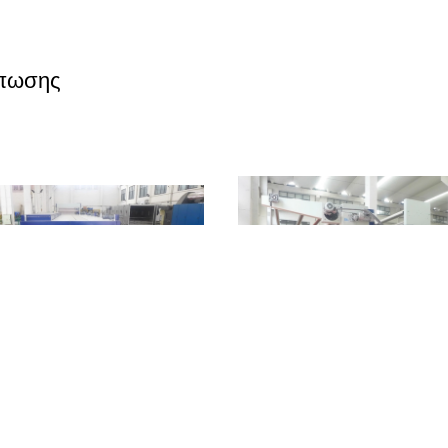
ύπωσης
in η στρέβλωση έπλεξε το ύφασμα
περιστροφική εκτύπωση 2400mm σ
φαντικής εκτύπωσης που ξεραίνει
ρύθμισης θερμότητας ζεστού αέρα