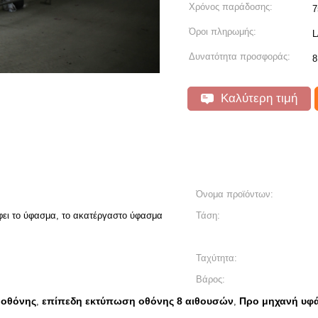
Χρόνος παράδοσης:
7
Όροι πληρωμής:
L
Δυνατότητα προσφοράς:
Καλύτερη τιμή
Όνομα προϊόντων:
ει το ύφασμα, το ακατέργαστο ύφασμα
Τάση:
Ταχύτητα:
Βάρος:
 οθόνης
επίπεδη εκτύπωση οθόνης 8 αιθουσών
Προ μηχανή υφά
,
,