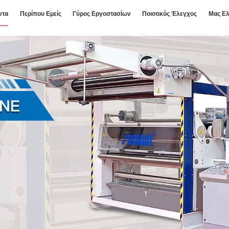
ντα
Περίπου Εμείς
Γύρος Εργοστασίων
Ποιοτικός Έλεγχος
Μας Ελ