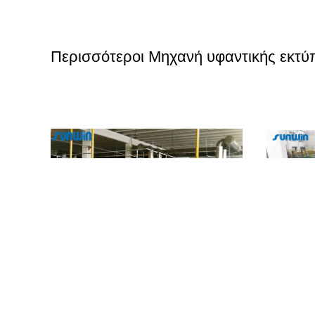
Περισσότεροι Μηχανή υφαντικής εκτ
κτύπωσης
Περιστροφική υφαντικής εκτύπωσης θερμότητα
5 - 100m/M
 υφαντική
μηχανών εκτύπωσης υφάσματος μηχανών
μηχανών υ