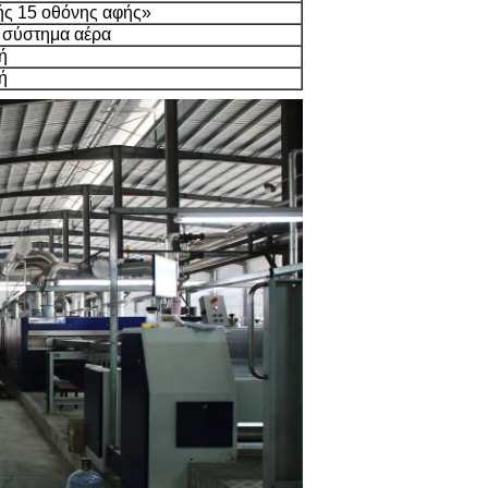
ής 15 οθόνης αφής»
 σύστημα αέρα
ή
ή