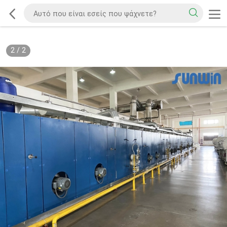
2
/
2