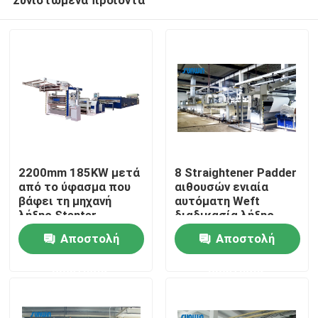
2200mm 185KW μετά
8 Straightener Padder
από το ύφασμα που
αιθουσών ενιαία
βάφει τη μηχανή
αυτόματη Weft
λήξης Stenter
διαδικασία λήξης
Σπίτι
ρύθμισης
Stenter μηχανών
Αποστολή
Αποστολή
θερμότητας
υφάσματος
ερώτησης
ερώτησης
Προϊόντα
διαδικασίας
Περίπου εμείς