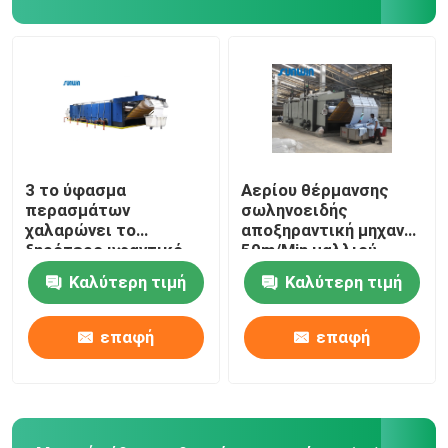
stenter μηχανή λήξης
Χαλαρώστε την ξηρότερη μηχανή
3 το ύφασμα
Αερίου θέρμανσης
περασμάτων
σωληνοειδής
χαλαρώνει το
αποξηραντική μηχανή
ξηρότερο υφαντικό
50m/Min μαλλιού
μπλε λευκό μηχανών
μηχανών υφάσματος
Καλύτερη τιμή
Καλύτερη τιμή
ξήρανσης
ξηρότερη προ
επαφή
επαφή