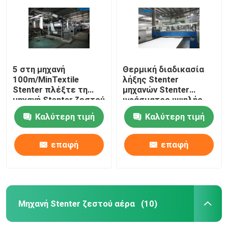
5 στη μηχανή
Θερμική διαδικασία
100m/MinTextile
λήξης Stenter
Stenter πλέξτε τη
μηχανών Stenter
μηχανή Stenter ζεστού
υφάσματος υψηλής
αέρα ατμού τύπων
ταχύτητας
Καλύτερη τιμή
Καλύτερη τιμή
πετρελαίου
πολυεστέρα
επαφή
επαφή
Σπίτι
Προϊόντα
Μηχανή Stenter ζεστού αέρα
(10)
Περίπου εμείς