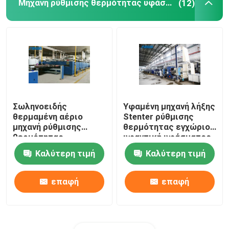
Μηχανή ρύθμισης θερμότητας υφάσματος
(12)
Σωληνοειδής
Υφαμένη μηχανή λήξης
θερμαμένη αέριο
Stenter ρύθμισης
μηχανή ρύθμισης
θερμότητας εγχώριου
θερμότητας
υφαντική υφάσματος
υφάσματος για τα
θερμαμένη πετρέλαιο
Καλύτερη τιμή
Καλύτερη τιμή
υφάσματα 2200mm
πετσετών
επαφή
επαφή