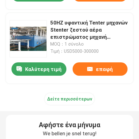
50HZ υφαντική Tenter μηχανών
Stenter ζεστού αέρα
επιστρώματος μηχανή
επιστρώματος υφάσματος
MOQ：1 σύνολο
πλαισίων
Τιμή：USD5000-300000
Καλύτερη τιμή
επαφή
Δείτε περισσότερων
Αφήστε ένα μήνυμα
We bellen je snel terug!