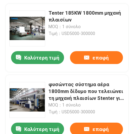
Tenter 185KW 1800mm μηχανή
πλαισίων
MOQ：1 σύνολο
Τιμή：USD5000-300000
Καλύτερη τιμή
επαφή
φυσώντας σύστημα αέρα
1800mm δίδυμο που τελειώνει
τη μηχανή πλαισίων Stenter για
τα υφάσματα βαμβακιού
MOQ：1 σύνολο
Τιμή：USD5000-300000
Καλύτερη τιμή
επαφή