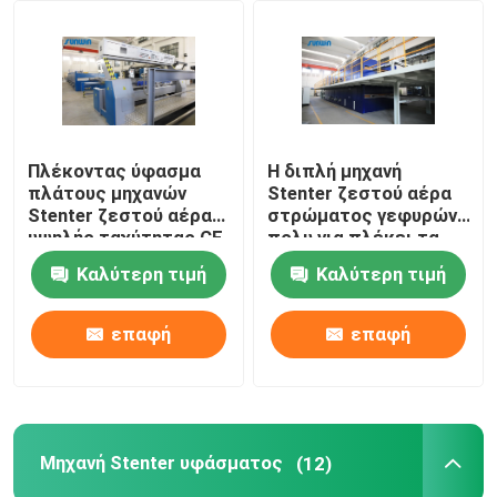
Γύρος εργοστασίων
Ποιοτικός έλεγχος
Πλέκοντας ύφασμα
Η διπλή μηχανή
πλάτους μηχανών
Stenter ζεστού αέρα
Μας ελάτε σε επαφή με
Stenter ζεστού αέρα
στρώματος γεφυρών
υψηλής ταχύτητας CE
πολυ για πλέκει τα
που τελειώνει
υφαμένα υφάσματα
Καλύτερη τιμή
Καλύτερη τιμή
Ζητήστε ένα απόσπασμα
2400mm
επαφή
επαφή
υφαντική μηχανή stenter
Μηχανή Stenter ζεστού αέρα
Μηχανή Stenter υφάσματος
(12)
Μηχανή Stenter υφάσματος