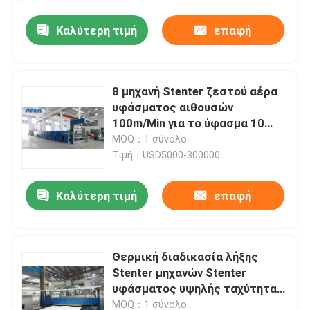
Καλύτερη τιμή
επαφή
8 μηχανή Stenter ζεστού αέρα
υφάσματος αιθουσών
100m/Min για το ύφασμα 10
δεράτων αίθουσα
MOQ：1 σύνολο
Τιμή：USD5000-300000
Καλύτερη τιμή
επαφή
Σπίτι
Θερμική διαδικασία λήξης
Προϊόντα
Stenter μηχανών Stenter
υφάσματος υψηλής ταχύτητας
πετρελαίου πολυεστέρα
Περίπου εμείς
MOQ：1 σύνολο