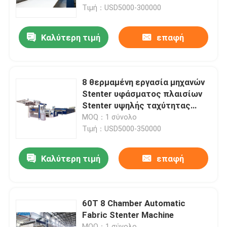
Τιμή：USD5000-300000
Γύρος εργοστασίων
Καλύτερη τιμή
επαφή
Ποιοτικός έλεγχος
8 θερμαμένη εργασία μηχανών
Μας ελάτε σε επαφή με
Stenter υφάσματος πλαισίων
Stenter υψηλής ταχύτητας
αιθουσών αέριο
MOQ：1 σύνολο
Ζητήστε ένα απόσπασμα
Τιμή：USD5000-350000
υφαντική μηχανή stenter
Καλύτερη τιμή
επαφή
Μηχανή Stenter ζεστού αέρα
60T 8 Chamber Automatic
Fabric Stenter Machine
Μηχανή Stenter υφάσματος
MOQ：1 σύνολο