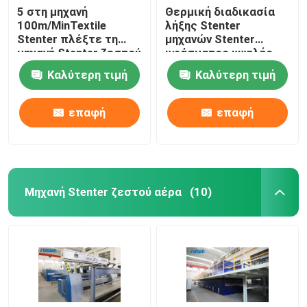
5 στη μηχανή
Θερμική διαδικασία
100m/MinTextile
λήξης Stenter
Stenter πλέξτε τη
μηχανών Stenter
μηχανή Stenter ζεστού
υφάσματος υψηλής
αέρα ατμού τύπων
ταχύτητας
Καλύτερη τιμή
Καλύτερη τιμή
πετρελαίου
πολυεστέρα
επαφή
επαφή
Μηχανή Stenter ζεστού αέρα
(10)