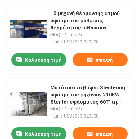
10 μηχανή θέρμανσης ατμού
υφάσματος ρύθμισης
θερμότητας αιθουσών
100m/Min για το ύφασμα
MOQ：1 σύνολο
βελούδου
Τιμή：USD5000-300000
Καλύτερη τιμή
επαφή
Μετά από να βάψει Stentering
υφάσματος μηχανών 210KW
Stenter υφάσματος 60T τη
διαδικασία
MOQ：1 σύνολο
Τιμή：USD5000-320000
Καλύτερη τιμή
επαφή