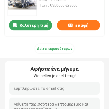
Τιμή：USD5000-298000
Υφαντική αποξηραντική μηχανή
Καλύτερη τιμή
επαφή
Μηχανή ρύθμισης θερμότητας υφάσματος
Υφαντική μηχανή λήξης
Δείτε περισσότερων
Tenter μηχανή πλαισίων
Αφήστε ένα μήνυμα
υφαντική βάφοντας μηχανή
We bellen je snel terug!
Μηχανή υφαντικής εκτύπωσης
Πέστε την αποξηραντική μηχανή