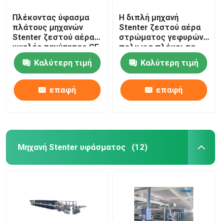
Πλέκοντας ύφασμα
Η διπλή μηχανή
πλάτους μηχανών
Stenter ζεστού αέρα
Stenter ζεστού αέρα
στρώματος γεφυρών
υψηλής ταχύτητας CE
πολυ για πλέκει τα
που τελειώνει
υφαμένα υφάσματα
Καλύτερη τιμή
Καλύτερη τιμή
2400mm
επαφή
επαφή
Μηχανή Stenter υφάσματος
(12)