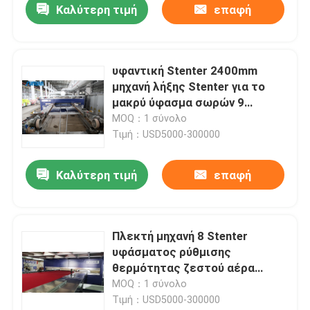
Καλύτερη τιμή
επαφή
υφαντική Stenter 2400mm
μηχανή λήξης Stenter για το
μακρύ ύφασμα σωρών 9
αίθουσα
MOQ：1 σύνολο
Τιμή：USD5000-300000
Καλύτερη τιμή
επαφή
Πλεκτή μηχανή 8 Stenter
υφάσματος ρύθμισης
θερμότητας ζεστού αέρα
υφάσματος αίθουσα
MOQ：1 σύνολο
Τιμή：USD5000-300000