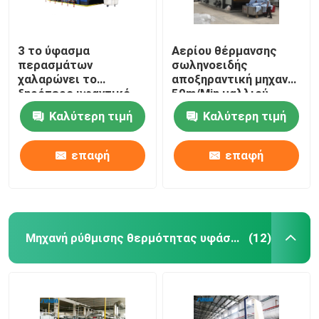
3 το ύφασμα
Αερίου θέρμανσης
περασμάτων
σωληνοειδής
χαλαρώνει το
αποξηραντική μηχανή
ξηρότερο υφαντικό
50m/Min μαλλιού
μπλε λευκό μηχανών
μηχανών υφάσματος
Καλύτερη τιμή
Καλύτερη τιμή
ξήρανσης
ξηρότερη προ
επαφή
επαφή
Μηχανή ρύθμισης θερμότητας υφάσματος
(12)