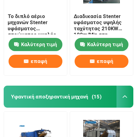
Το διπλό αέριο
Διαδικασία Stenter
μηχανών Stenter
υφάσματος υψηλής
υφάσματος
ταχύτητας 210KW
στρώματος υψηλής
100m/Min στη
ταχύτητας που
βιομηχανία
Καλύτερη τιμή
Καλύτερη τιμή
θερμαίνεται για
κλωστοϋφαντουργίας
πλέκει το ύφασμα
2800mm
επαφή
επαφή
Υφαντική αποξηραντική μηχανή
(15)