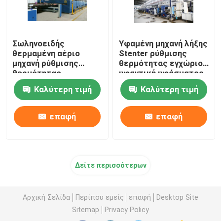
Σωληνοειδής
Υφαμένη μηχανή λήξης
θερμαμένη αέριο
Stenter ρύθμισης
μηχανή ρύθμισης
θερμότητας εγχώριου
θερμότητας
υφαντική υφάσματος
υφάσματος για τα
θερμαμένη πετρέλαιο
Καλύτερη τιμή
Καλύτερη τιμή
υφάσματα 2200mm
πετσετών
επαφή
επαφή
Δείτε περισσότερων
Αρχική Σελίδα
Περίπου εμείς
επαφή
Desktop Site
Sitemap
Privacy Policy