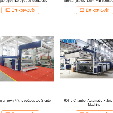
ριο υφαντικό ύφασμα συσκευών
Stenter χεριών 120m/Min δεύτερο
ξεργασίας κατά δεσμίδες ρόλων
υφάσματα δεράτων
Επικοινωνία
Επικοινωνία
ή μηχανή λήξης υφάσματος Stenter
60T 8 Chamber Automatic Fabric
Machine