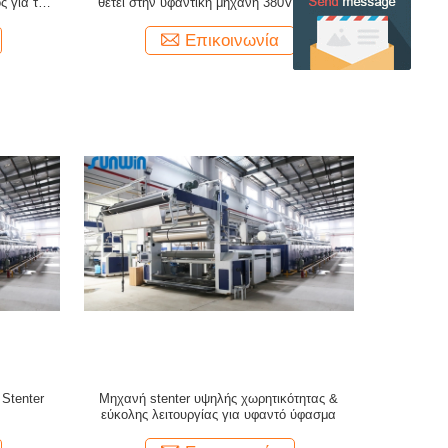
ς για τα
θέτει στην υφαντική μηχανή 380V 185KW
Stenter
Επικοινωνία
 Stenter
Μηχανή stenter υψηλής χωρητικότητας &
εύκολης λειτουργίας για υφαντό ύφασμα