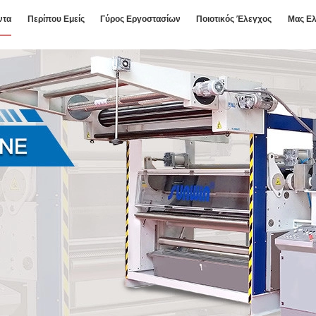
ντα
Περίπου Εμείς
Γύρος Εργοστασίων
Ποιοτικός Έλεγχος
Μας Ελ