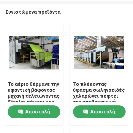
Συνιστώμενα προϊόντα
Το αέριο θέρμανε την
Το πλέκοντας
υφαντική βάφοντας
ύφασμα σωληνοειδές
Σπίτι
μηχανή τελειώνοντας
χαλαρώνει πέφτει
Stenter πέφτει τον
την αποξηραντική
ξεραίνοντας
μηχανή
Αποστολή
Αποστολή
Προϊόντα
εξοπλισμό
ερώτησης
ερώτησης
Περίπου εμείς