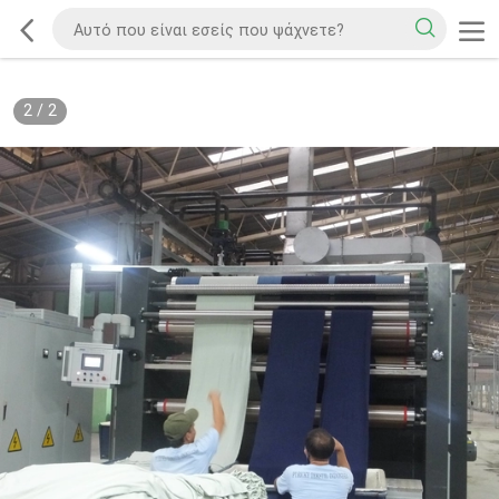
2
/
2