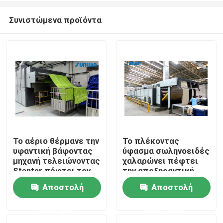
Συνιστώμενα προϊόντα
Το αέριο θέρμανε την
Το πλέκοντας
υφαντική βάφοντας
ύφασμα σωληνοειδές
Σπίτι
μηχανή τελειώνοντας
χαλαρώνει πέφτει
Stenter πέφτει τον
την αποξηραντική
ξεραίνοντας
μηχανή
Αποστολή
Αποστολή
Προϊόντα
εξοπλισμό
ερώτησης
ερώτησης
Περίπου εμείς