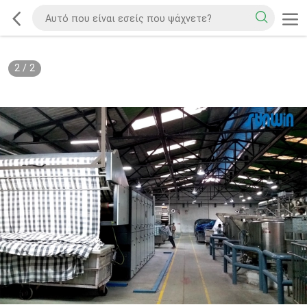
2
/
2