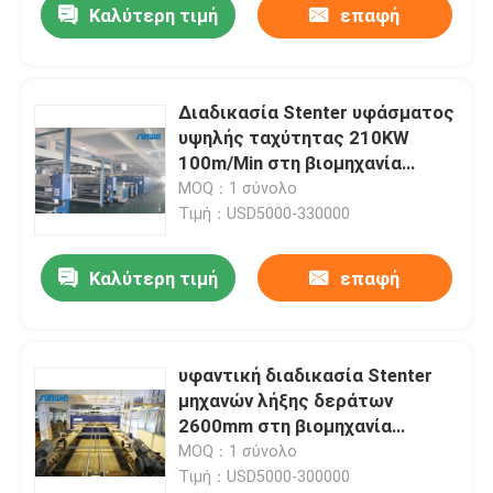
Καλύτερη τιμή
επαφή
Διαδικασία Stenter υφάσματος
υψηλής ταχύτητας 210KW
100m/Min στη βιομηχανία
κλωστοϋφαντουργίας 2800mm
MOQ：1 σύνολο
Τιμή：USD5000-330000
Καλύτερη τιμή
επαφή
υφαντική διαδικασία Stenter
μηχανών λήξης δεράτων
2600mm στη βιομηχανία
κλωστοϋφαντουργίας 230C
MOQ：1 σύνολο
Τιμή：USD5000-300000