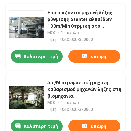
Eco οριζόντια μηχανή λήξης
ρύθμισης Stenter αλυσίδων
100m/Min θερμική στο
κλωστοϋφαντουργικό προϊόν
MOQ：1 σύνολο
Τιμή：USD5000-350000
Καλύτερη τιμή
επαφή
5m/Min η υφαντική μηχανή
καθαρισμού μηχανών λήξης στη
βιομηχανία
κλωστοϋφαντουργίας για
MOQ：1 σύνολο
πλέκει τα υφαμένα υφάσματα
Τιμή：USD5000-320000
Καλύτερη τιμή
επαφή