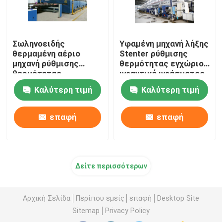
Σωληνοειδής
Υφαμένη μηχανή λήξης
θερμαμένη αέριο
Stenter ρύθμισης
μηχανή ρύθμισης
θερμότητας εγχώριου
θερμότητας
υφαντική υφάσματος
υφάσματος για τα
θερμαμένη πετρέλαιο
Καλύτερη τιμή
Καλύτερη τιμή
υφάσματα 2200mm
πετσετών
επαφή
επαφή
Δείτε περισσότερων
Αρχική Σελίδα
Περίπου εμείς
επαφή
Desktop Site
Sitemap
Privacy Policy