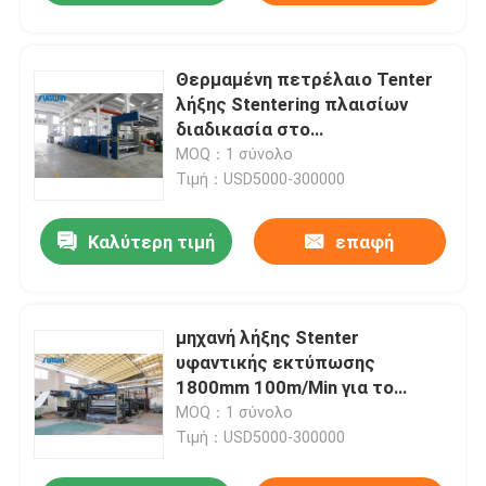
Θερμαμένη πετρέλαιο Tenter
λήξης Stentering πλαισίων
διαδικασία στο
κλωστοϋφαντουργικό προϊόν 5
MOQ：1 σύνολο
- 100m/Min
Τιμή：USD5000-300000
Καλύτερη τιμή
επαφή
μηχανή λήξης Stenter
υφαντικής εκτύπωσης
1800mm 100m/Min για το
υφαμένο τυπωμένο ύφασμα
MOQ：1 σύνολο
Τιμή：USD5000-300000