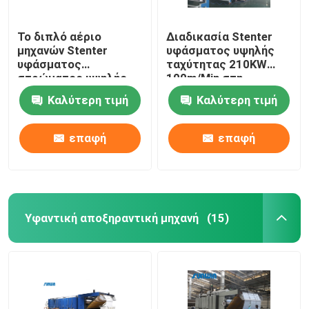
Το διπλό αέριο
Διαδικασία Stenter
μηχανών Stenter
υφάσματος υψηλής
υφάσματος
ταχύτητας 210KW
στρώματος υψηλής
100m/Min στη
ταχύτητας που
βιομηχανία
Καλύτερη τιμή
Καλύτερη τιμή
θερμαίνεται για
κλωστοϋφαντουργίας
πλέκει το ύφασμα
2800mm
επαφή
επαφή
Υφαντική αποξηραντική μηχανή
(15)