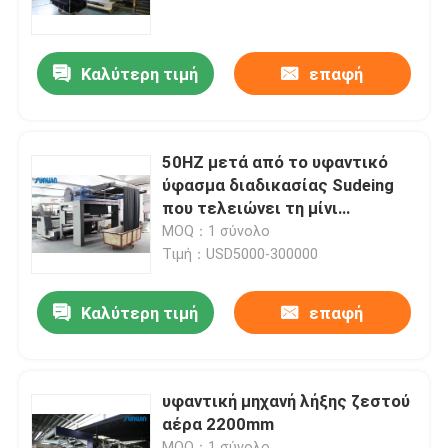
Γύρος εργοστασίων
Καλύτερη τιμή
επαφή
Ποιοτικός έλεγχος
50HZ μετά από το υφαντικό
Μας ελάτε σε επαφή με
ύφασμα διαδικασίας Sudeing
που τελειώνει τη μίνι
υφαντική μηχανή Stenter
MOQ：1 σύνολο
Ζητήστε ένα απόσπασμα
Τιμή：USD5000-300000
υφαντική μηχανή stenter
Καλύτερη τιμή
επαφή
Μηχανή Stenter ζεστού αέρα
υφαντική μηχανή λήξης ζεστού
αέρα 2200mm
Μηχανή Stenter υφάσματος
MOQ：1 σύνολο