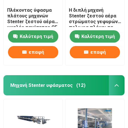
Πλέκοντας ύφασμα
Η διπλή μηχανή
πλάτους μηχανών
Stenter ζεστού αέρα
Stenter ζεστού αέρα
στρώματος γεφυρών
υψηλής ταχύτητας CE
πολυ για πλέκει τα
που τελειώνει
υφαμένα υφάσματα
Καλύτερη τιμή
Καλύτερη τιμή
2400mm
επαφή
επαφή
Μηχανή Stenter υφάσματος
(12)