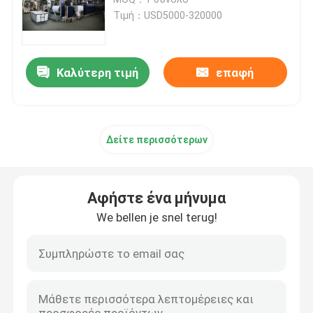
Τιμή：USD5000-320000
Υφαντική αποξηραντική μηχανή
Καλύτερη τιμή
επαφή
Μηχανή ρύθμισης θερμότητας υφάσματος
Υφαντική μηχανή λήξης
Δείτε περισσότερων
Tenter μηχανή πλαισίων
Αφήστε ένα μήνυμα
υφαντική βάφοντας μηχανή
We bellen je snel terug!
Μηχανή υφαντικής εκτύπωσης
Πέστε την αποξηραντική μηχανή