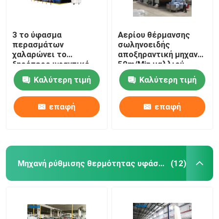
3 το ύφασμα
Αερίου θέρμανσης
περασμάτων
σωληνοειδής
χαλαρώνει το
αποξηραντική μηχανή
ξηρότερο υφαντικό
50m/Min μαλλιού
μπλε λευκό μηχανών
μηχανών υφάσματος
Καλύτερη τιμή
Καλύτερη τιμή
ξήρανσης
ξηρότερη προ
επαφή
επαφή
Μηχανή ρύθμισης θερμότητας υφάσματος
(12)