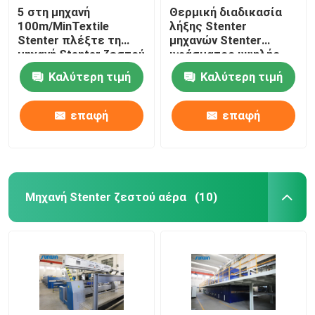
5 στη μηχανή
Θερμική διαδικασία
100m/MinTextile
λήξης Stenter
Stenter πλέξτε τη
μηχανών Stenter
μηχανή Stenter ζεστού
υφάσματος υψηλής
αέρα ατμού τύπων
ταχύτητας
Καλύτερη τιμή
Καλύτερη τιμή
πετρελαίου
πολυεστέρα
επαφή
επαφή
Μηχανή Stenter ζεστού αέρα
(10)