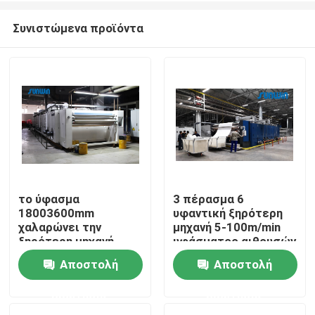
Συνιστώμενα προϊόντα
το ύφασμα
3 πέρασμα 6
18003600mm
υφαντική ξηρότερη
Σπίτι
χαλαρώνει την
μηχανή 5-100m/min
ξηρότερη μηχανή
υφάσματος αιθουσών
Αποστολή
Αποστολή
Προϊόντα
ερώτησης
ερώτησης
Περίπου εμείς