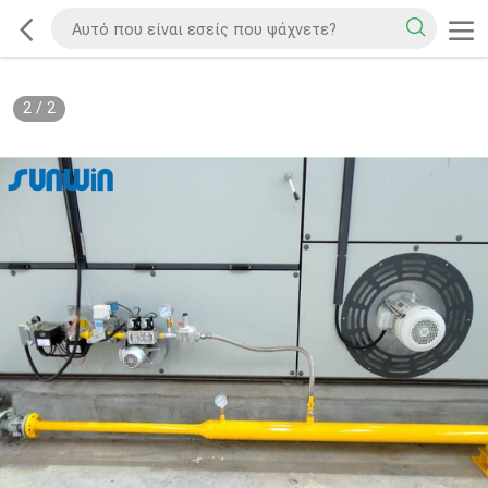
2
/
2