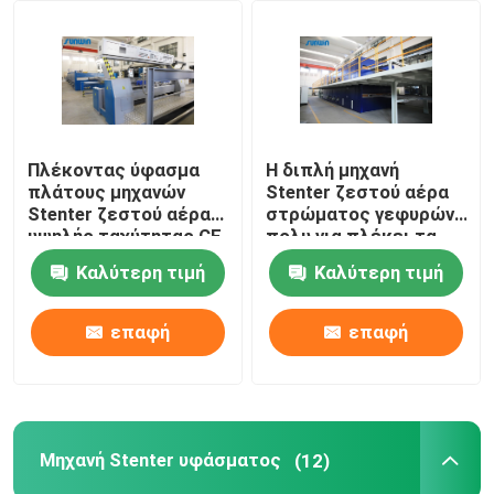
Γύρος εργοστασίων
Ποιοτικός έλεγχος
Πλέκοντας ύφασμα
Η διπλή μηχανή
πλάτους μηχανών
Stenter ζεστού αέρα
Μας ελάτε σε επαφή με
Stenter ζεστού αέρα
στρώματος γεφυρών
υψηλής ταχύτητας CE
πολυ για πλέκει τα
που τελειώνει
υφαμένα υφάσματα
Καλύτερη τιμή
Καλύτερη τιμή
Ζητήστε ένα απόσπασμα
2400mm
επαφή
επαφή
υφαντική μηχανή stenter
Μηχανή Stenter ζεστού αέρα
Μηχανή Stenter υφάσματος
(12)
Μηχανή Stenter υφάσματος