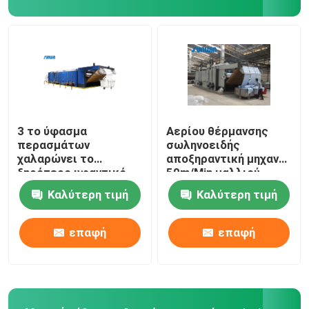
stenter μηχανή λήξης
Χαλαρώστε την ξηρότερη μηχανή
3 το ύφασμα
Αερίου θέρμανσης
περασμάτων
σωληνοειδής
χαλαρώνει το
αποξηραντική μηχανή
ξηρότερο υφαντικό
50m/Min μαλλιού
μπλε λευκό μηχανών
μηχανών υφάσματος
Καλύτερη τιμή
Καλύτερη τιμή
ξήρανσης
ξηρότερη προ
επαφή
επαφή