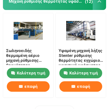
Μηχανή ρύθμισης θερμότητας υφάσματος
(12)
Σωληνοειδής
Υφαμένη μηχανή λήξης
θερμαμένη αέριο
Stenter ρύθμισης
μηχανή ρύθμισης
θερμότητας εγχώριου
θερμότητας
υφαντική υφάσματος
υφάσματος για τα
θερμαμένη πετρέλαιο
Καλύτερη τιμή
Καλύτερη τιμή
υφάσματα 2200mm
πετσετών
επαφή
επαφή