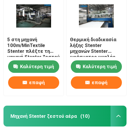
5 στη μηχανή
Θερμική διαδικασία
100m/MinTextile
λήξης Stenter
Stenter πλέξτε τη
μηχανών Stenter
μηχανή Stenter ζεστού
υφάσματος υψηλής
αέρα ατμού τύπων
ταχύτητας
Καλύτερη τιμή
Καλύτερη τιμή
πετρελαίου
πολυεστέρα
επαφή
επαφή
Σπίτι
Προϊόντα
Μηχανή Stenter ζεστού αέρα
(10)
Περίπου εμείς