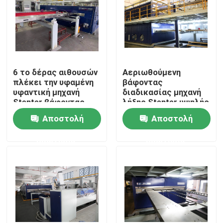
Γύρος εργοστασίων
Ποιοτικός έλεγχος
6 το δέρας αιθουσών
Αεριωθούμενη
πλέκει την υφαμένη
βάφοντας
Μας ελάτε σε επαφή με
υφαντική μηχανή
διαδικασίας μηχανή
Stenter βάφοντας
λήξης Stenter υψηλής
μηχανών υφάσματος
ταχύτητας υφαντική
Αποστολή
Αποστολή
για το υφαμένο
Ζητήστε ένα απόσπασμα
ύφασμα
ερώτησης
ερώτησης
υφαντική μηχανή stenter
Μηχανή Stenter ζεστού αέρα
Μηχανή Stenter υφάσματος