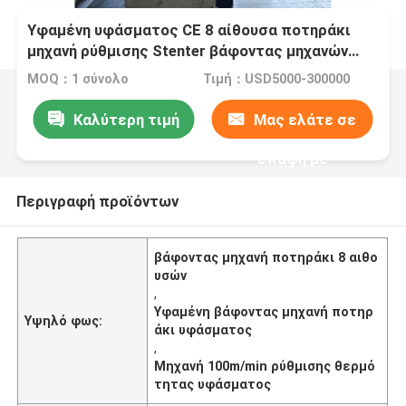
Υφαμένη υφάσματος CE 8 αίθουσα ποτηράκι
μηχανή ρύθμισης Stenter βάφοντας μηχανών
αποξηραντική
MOQ：1 σύνολο
Τιμή：USD5000-300000
Καλύτερη τιμή
Μας ελάτε σε
επαφή με
Περιγραφή προϊόντων
βάφοντας μηχανή ποτηράκι 8 αιθο
υσών
,
Υφαμένη βάφοντας μηχανή ποτηρ
Υψηλό φως:
άκι υφάσματος
,
Μηχανή 100m/min ρύθμισης θερμό
τητας υφάσματος