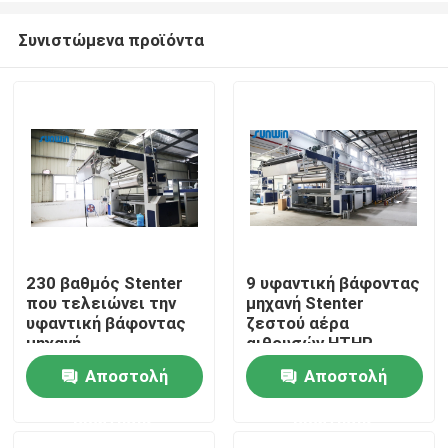
Συνιστώμενα προϊόντα
230 βαθμός Stenter
9 υφαντική βάφοντας
που τελειώνει την
μηχανή Stenter
Σπίτι
υφαντική βάφοντας
ζεστού αέρα
μηχανή
αιθουσών HTHP
Αποστολή
Αποστολή
Σχετικά με εμάς
ερώτησης
ερώτησης
Επαφές