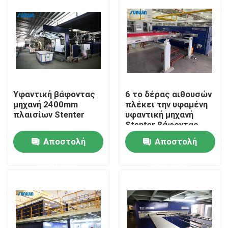
Προϊόντα
υφαντική μηχανή stenter
Μηχανή Stenter ζεστού αέρα
Υφαντική βάφοντας
6 το δέρας αιθουσών
μηχανή 2400mm
πλέκει την υφαμένη
πλαισίων Stenter
υφαντική μηχανή
Stenter βάφοντας
Μηχανή Stenter υφάσματος
μηχανών υφάσματος
Αποστολή
Αποστολή
Υφαντική αποξηραντική μηχανή
ερώτησης
ερώτησης
Μηχανή ρύθμισης θερμότητας υφάσματος
Υφαντική μηχανή λήξης