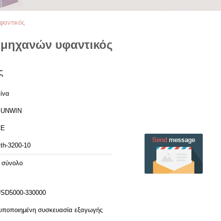
φαντικός
 μηχανών υφαντικός
ς
ίνα
SUNWIN
CE
th-3200-10
 σύνολο
SD5000-330000
υποποιημένη συσκευασία εξαγωγής