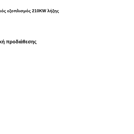
κός εξοπλισμός 210KW λήξης
ική προδιάθεσης