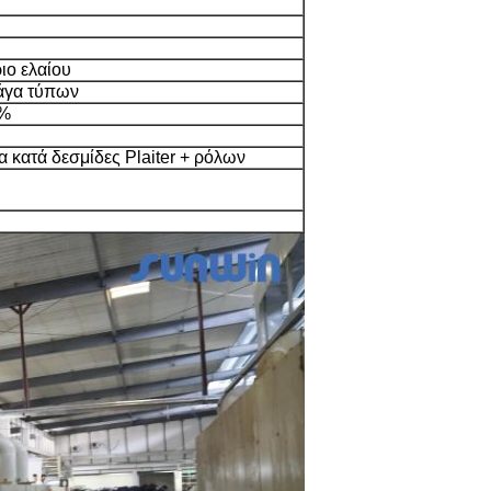
ιο ελαίου
ράγα τύπων
0%
 κατά δεσμίδες Plaiter + ρόλων