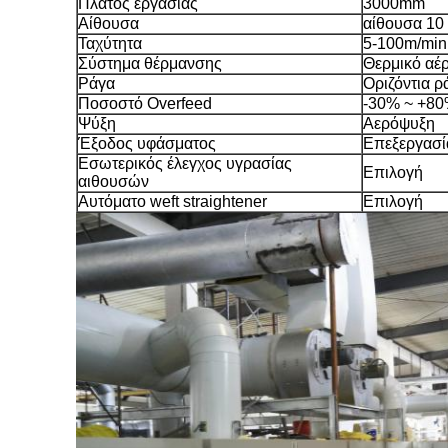
Πλάτος εργασίας
3000mm
Αίθουσα
αίθουσα 10
Ταχύτητα
5-100m/min
Σύστημα θέρμανσης
Θερμικό αέρ
Ράγα
Οριζόντια 
Ποσοστό Overfeed
-30% ~ +8
Ψύξη
Αερόψυξη
Έξοδος υφάσματος
Επεξεργασία
Εσωτερικός έλεγχος υγρασίας
Επιλογή
αιθουσών
Αυτόματο weft straightener
Επιλογή