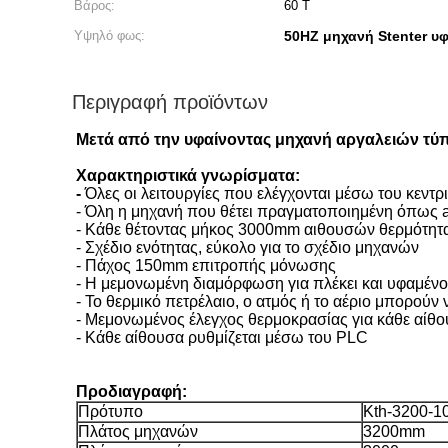
Βάρος:
60 Τ
Υψηλό φως:
50HZ μηχανή Stenter υ
Περιγραφή προϊόντων
Μετά από την υφαίνοντας μηχανή αργαλειών τύπ
Χαρακτηριστικά γνωρίσματα:
-
Όλες οι λειτουργίες που ελέγχονται μέσω του κεν
- Όλη η μηχανή που θέτει πραγματοποιημένη όπως a
- Κάθε θέτοντας μήκος 3000mm αιθουσών θερμότητ
- Σχέδιο ενότητας, εύκολο για το σχέδιο μηχανών
- Πάχος 150mm επιτροπής μόνωσης
- Η μεμονωμένη διαμόρφωση για πλέκει και υφαμέν
- Το θερμικό πετρέλαιο, ο ατμός ή το αέριο μπορού
- Μεμονωμένος έλεγχος θερμοκρασίας για κάθε αίθ
- Κάθε αίθουσα ρυθμίζεται μέσω του PLC
Προδιαγραφή:
Πρότυπο
Kth-3200-1
Πλάτος μηχανών
3200mm