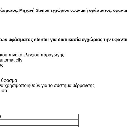
φάσματος
Μηχανή Stenter εγχώριου υφαντική υφάσματος
υφαντι
,
,
ων υφάσματος stenter για διαδικασία εγχώριας την υφαντ
τρικού πίνακα ελέγχου παραγωγής
utomaticlly
ας
ο ύφασμα
ν να χρησιμοποιηθούν για το σύστημα θέρμανσης
ουσα
0