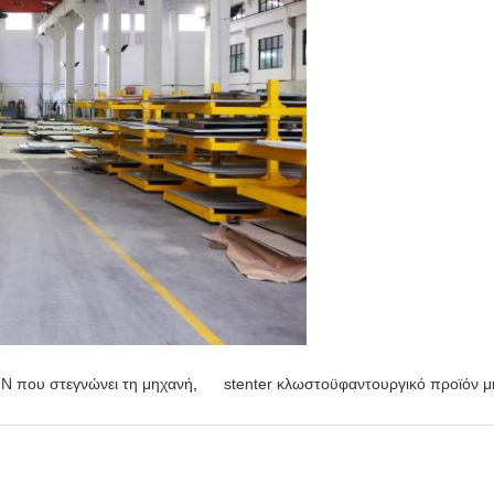
 που στεγνώνει τη μηχανή
,
stenter κλωστοϋφαντουργικό προϊόν 