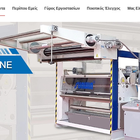
ντα
Περίπου Εμείς
Γύρος Εργοστασίων
Ποιοτικός Έλεγχος
Μας Ελ