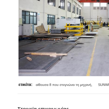
ετικέτα:
αίθουσα 8 που στεγνώνει τη μηχανή
,
SUNWIN