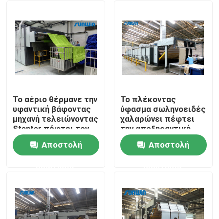
Το αέριο θέρμανε την
Το πλέκοντας
υφαντική βάφοντας
ύφασμα σωληνοειδές
μηχανή τελειώνοντας
χαλαρώνει πέφτει
Stenter πέφτει τον
την αποξηραντική
ξεραίνοντας
μηχανή
Αποστολή
Αποστολή
εξοπλισμό
Σπίτι
ερώτησης
ερώτησης
Σχετικά με εμάς
Επαφές