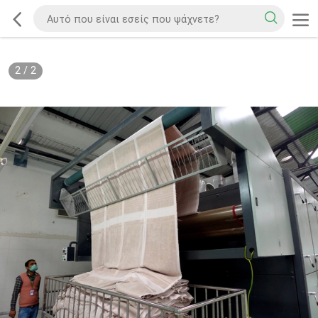
2
/
2