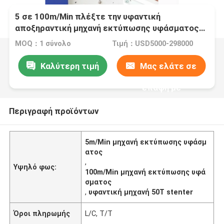
5 σε 100m/Min πλέξτε την υφαντική
αποξηραντική μηχανή εκτύπωσης υφάσματος
Stenter υφάσματος 50T
MOQ：1 σύνολο
Τιμή：USD5000-298000
Καλύτερη τιμή
Μας ελάτε σε
επαφή με
Περιγραφή προϊόντων
5m/Min μηχανή εκτύπωσης υφάσμ
ατος
,
Υψηλό φως:
100m/Min μηχανή εκτύπωσης υφά
σματος
,
υφαντική μηχανή 50T stenter
Όροι πληρωμής
L/C, T/T