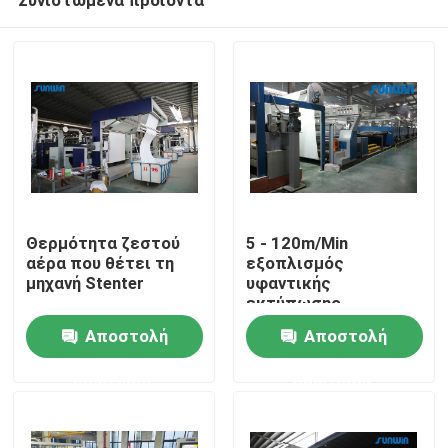
Θερμότητα ζεστού
5 - 120m/Min
αέρα που θέτει τη
εξοπλισμός
μηχανή Stenter
υφαντικής
εκτύπωσης
Σπίτι
ατμοπλοίων βρόχων
Αποστολή
Αποστολή
μηχανών εκτύπωσης
οθόνης υφάσματος
ερώτησης
ερώτησης
Σχετικά με εμάς
Επαφές