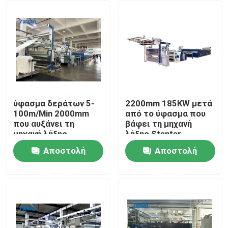
ύφασμα δεράτων 5-
2200mm 185KW μετά
100m/Min 2000mm
από το ύφασμα που
που αυξάνει τη
βάφει τη μηχανή
μηχανή λήξης
λήξης Stenter
υφάσματος Stenter
ρύθμισης
Αποστολή
Αποστολή
μηχανών
θερμότητας
Σπίτι
υφάσματος
ερώτησης
ερώτησης
διαδικασίας
Προϊόντα
Περίπου εμείς