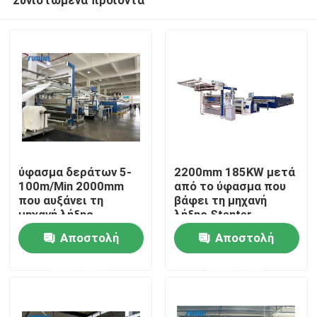
ύφασμα δεράτων 5-
2200mm 185KW μετά
100m/Min 2000mm
από το ύφασμα που
που αυξάνει τη
βάφει τη μηχανή
μηχανή λήξης
λήξης Stenter
Σπίτι
υφάσματος Stenter
ρύθμισης
Αποστολή
Αποστολή
μηχανών
θερμότητας
υφάσματος
ερώτησης
ερώτησης
Προϊόντα
διαδικασίας
Περίπου εμείς