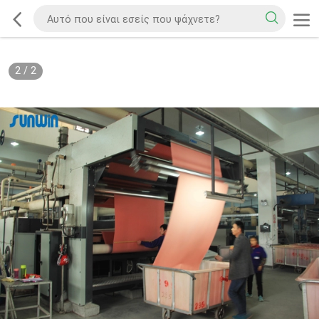
2
/
2