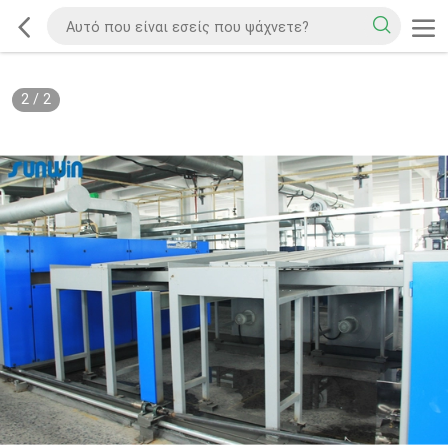
2
/
2