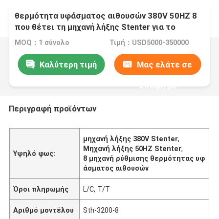
θερμότητα υφάσματος αιθουσών 380V 50HZ 8
που θέτει τη μηχανή λήξης Stenter για το
εγχώριο κλωστοϋφαντουργικό προϊόν
MOQ：1 σύνολο
Τιμή：USD5000-350000
Καλύτερη τιμή
Μας ελάτε σε
επαφή με
Περιγραφή προϊόντων
μηχανή λήξης 380V Stenter
,
Μηχανή λήξης 50HZ Stenter
,
Υψηλό φως:
8 μηχανή ρύθμισης θερμότητας υφ
άσματος αιθουσών
Όροι πληρωμής
L/C, T/T
Αριθμό μοντέλου
Sth-3200-8