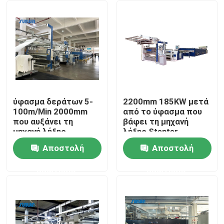
ύφασμα δεράτων 5-
2200mm 185KW μετά
100m/Min 2000mm
από το ύφασμα που
που αυξάνει τη
βάφει τη μηχανή
μηχανή λήξης
λήξης Stenter
υφάσματος Stenter
ρύθμισης
Αποστολή
Αποστολή
μηχανών
θερμότητας
Σπίτι
υφάσματος
ερώτησης
ερώτησης
διαδικασίας
Προϊόντα
Περίπου εμείς