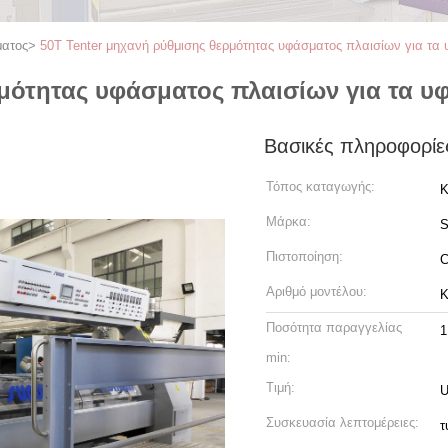
ματος
>
50T Tenter μηχανή ρύθμισης θερμότητας υφάσματος πλαισίων για τ
ρμότητας υφάσματος πλαισίων για τα 
Βασικές πληροφορίε
Τόπος καταγωγής:
Κ
Μάρκα:
Πιστοποίηση:
Αριθμό μοντέλου:
K
Ποσότητα παραγγελίας
1
min:
Τιμή:
U
Συσκευασία λεπτομέρειες:
τ