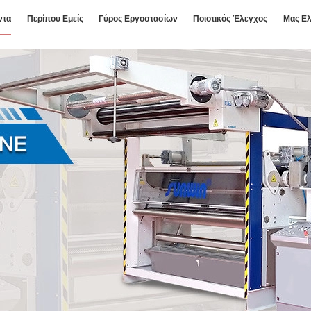
ντα
Περίπου Εμείς
Γύρος Εργοστασίων
Ποιοτικός Έλεγχος
Μας Ελ