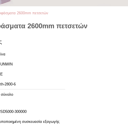
α υφάσματα 2600mm πετσετών
υφάσματα 2600mm πετσετών
ς
ίνα
SUNWIN
CE
th-2800-6
 σύνολο
SD5000-300000
υποποιημένη συσκευασία εξαγωγής