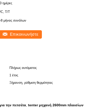
0 ημέρες
/C, T/T
-8 μήνας συνόλων
Επικοινωνήστε
Πλήρως αυτόματος
1 έτος
Ξήρανση, ρύθμιση θερμότητας
ια την πετσέτα
tenter μηχανή 2600mm πλαισίων
,