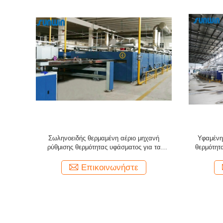
ρύθμισης
50T μετά από να βάψει την αποξηραντική
6 θερμαμ
φάσματα
μηχανή ρύθμισης θερμότητας υφάσματος για
υφάσματο
το ύφασμα βαμβακιού
Επικοινωνήστε