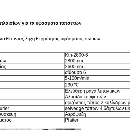
 πλαισίων για τα υφάσματα πετσετών
όνια θέτοντας λήξη θερμότητας υφάσματος σωρών
Kth-2800-6
νών
2800mm
ίας
2600mm
αίθουσα 6
5-100m/min
230 ℃
Ελεύθερη ράγα λιπαντικών
Αλυσίδα καρφιτσών
οριζόντιος τύπος 2 κυλίνδρων 
urler
selvedge τύπων 4 δάχτυλων un
συσκευή
Αερόψυξη
ματος
Plaiter