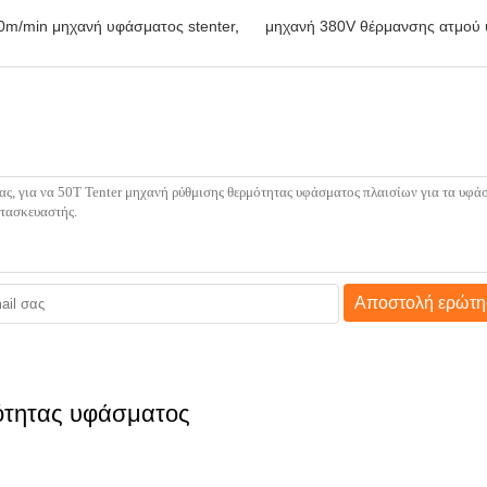
0m/min μηχανή υφάσματος stenter
,
μηχανή 380V θέρμανσης ατμού
Αποστολή ερώτη
ότητας υφάσματος