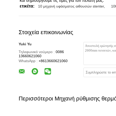
και δημιουργούμε τις τιμές για τον πελάτη μας.
ετικέτα:
10 μηχανή υφάσματος αιθουσών stenter
,
10
Στοιχεία επικοινωνίας
Yuki Yu
Τηλεφωνικό νούμερο :
0086
13660621060
WhatsApp :
+8613660621060
Περισσότεροι Μηχανή ρύθμισης θερμ