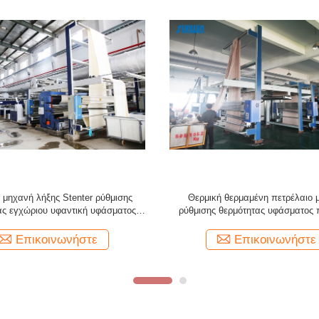
ένη μηχανή ρύθμισης θερμότητας
Ζεστός αέρας Stenter υψηλής τα
ς αιθουσών αέριο για το ύφασμα
κυκλοφορίας ζεστού αέρα που β
80m/Min βαμβακιού
μηχανή λήξης για τα σεντό
Επικοινωνήστε
Επικοινωνήστε