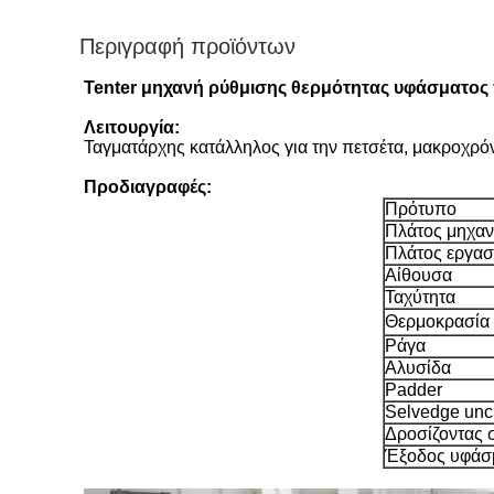
Περιγραφή προϊόντων
Tenter μηχανή ρύθμισης θερμότητας υφάσματος
Λειτουργία:
Ταγματάρχης κατάλληλος για την πετσέτα, μακροχρ
Προδιαγραφές:
Πρότυπο
Πλάτος μηχα
Πλάτος εργασ
Αίθουσα
Ταχύτητα
Θερμοκρασία
Ράγα
Αλυσίδα
Padder
Selvedge unc
Δροσίζοντας 
Έξοδος υφάσ