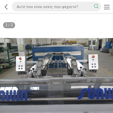
2
/
2