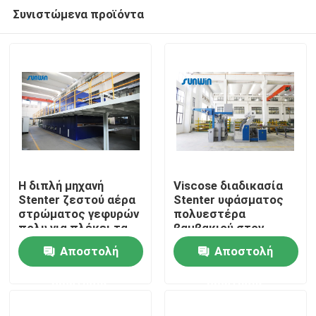
Συνιστώμενα προϊόντα
Η διπλή μηχανή
Viscose διαδικασία
Stenter ζεστού αέρα
Stenter υφάσματος
στρώματος γεφυρών
πολυεστέρα
Σπίτι
πολυ για πλέκει τα
βαμβακιού στον
υφαμένα υφάσματα
υφαντικό εξοπλισμό
Αποστολή
Αποστολή
λήξης βιομηχανίας
Προϊόντα
κλωστοϋφαντουργίας
ερώτησης
ερώτησης
Περίπου εμείς