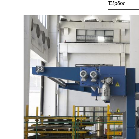
Έξοδος