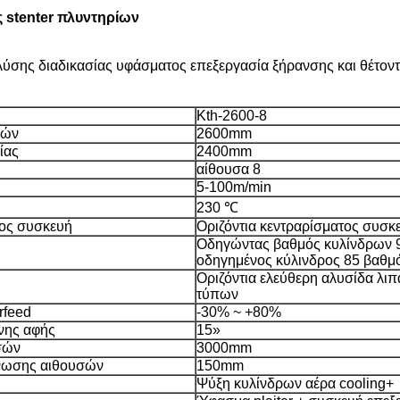
ς stenter πλυντηρίων
λύσης διαδικασίας υφάσματος επεξεργασία ξήρανσης και θέτον
Kth-2600-8
νών
2600mm
ίας
2400mm
αίθουσα 8
5-100m/min
230 ℃
ος συσκευή
Οριζόντια κεντραρίσματος συσ
Οδηγώντας βαθμός κυλίνδρων 
οδηγημένος κύλινδρος 85 βαθμ
Οριζόντια ελεύθερη αλυσίδα λιπ
τύπων
rfeed
-30% ~ +80%
νης αφής
15»
σών
3000mm
νωσης αιθουσών
150mm
Ψύξη κυλίνδρων αέρα cooling+