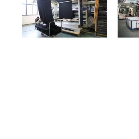
υφαντική
Θερμική θερμαμένη πετρέλαιο οθόνη αφής
ύφασμα 24
 που βάφει
γεφυρών ελέγχου που ελέγχει τη μηχανή
μηχα
λήξης Stenter
Επικοινωνήστε