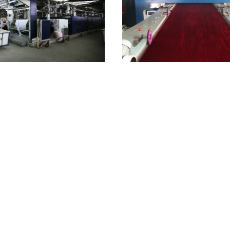
00mm που τελειώνει την υφαντική
Πλήρες ύφασμα που ξεραίνει τη
νή λήξης Stenter 380V 50HZ
185KW ρύθμισης θερμότητας υφ
Stenter
Επικοινωνήστε
Επικοινωνήστε