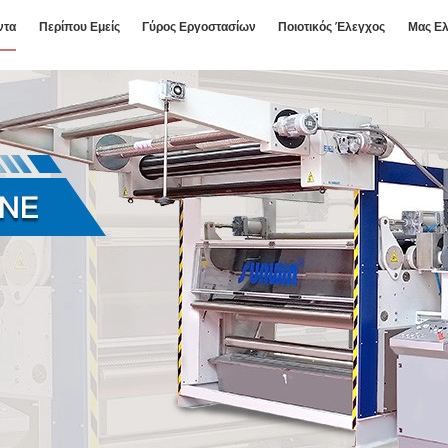
ντα
Περίπου Εμείς
Γύρος Εργοστασίων
Ποιοτικός Έλεγχος
Μας Ελ