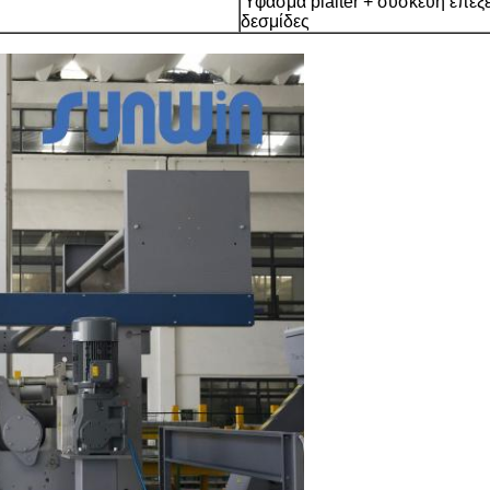
Ύφασμα plaiter + συσκευή επεξ
δεσμίδες