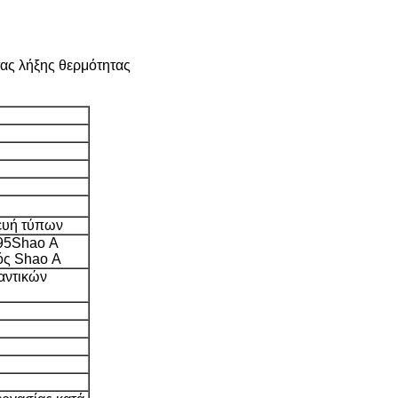
τας λήξης θερμότητας
κευή τύπων
95Shao Α
ός Shao Α
αντικών