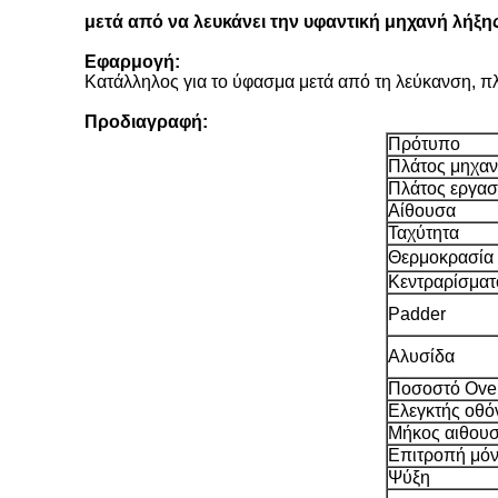
μετά από να λευκάνει την υφαντική μηχανή λήξη
Εφαρμογή:
Κατάλληλος για το ύφασμα μετά από τη λεύκανση, π
Προδιαγραφή:
Πρότυπο
Πλάτος μηχα
Πλάτος εργασ
Αίθουσα
Ταχύτητα
Θερμοκρασία
Κεντραρίσματ
Padder
Αλυσίδα
Ποσοστό Ove
Ελεγκτής οθό
Μήκος αιθου
Επιτροπή μό
Ψύξη