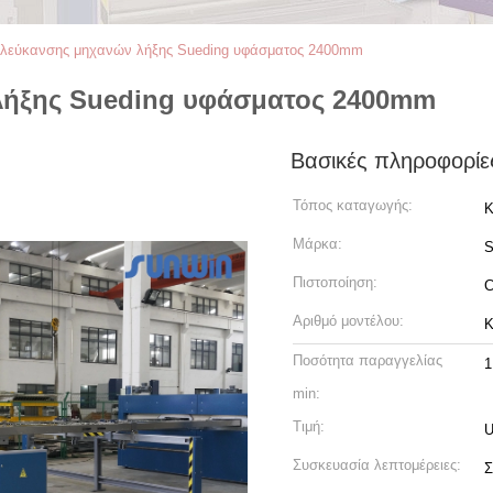
 λεύκανσης μηχανών λήξης Sueding υφάσματος 2400mm
λήξης Sueding υφάσματος 2400mm
Βασικές πληροφορίε
Τόπος καταγωγής:
Κ
Μάρκα:
Πιστοποίηση:
Αριθμό μοντέλου:
K
Ποσότητα παραγγελίας
1
min:
Τιμή:
U
Συσκευασία λεπτομέρειες:
Σ