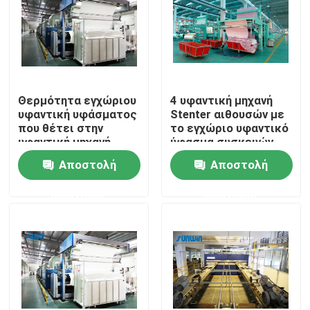
Προϊόντα
υφαντική μηχανή stenter
Θερμότητα εγχώριου
4 υφαντική μηχανή
υφαντική υφάσματος
Stenter αιθουσών με
Μηχανή Stenter ζεστού αέρα
που θέτει στην
το εγχώριο υφαντικό
υφαντική μηχανή
ύφασμα συσκευών
380V 185KW Stenter
επεξεργασίας κατά
Αποστολή
Αποστολή
δεσμίδες ρόλων
Μηχανή Stenter υφάσματος
ερώτησης
ερώτησης
Υφαντική αποξηραντική μηχανή
Μηχανή ρύθμισης θερμότητας υφάσματος
Υφαντική μηχανή λήξης