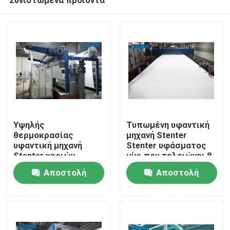
Υψηλής
Τυπωμένη υφαντική
θερμοκρασίας
μηχανή Stenter
υφαντική μηχανή
Stenter υφάσματος
Stenter χεριών
μίνι που τελειώνει 8
Σπίτι
120m/Min δεύτερος
την αίθουσα 2200mm
Αποστολή
Αποστολή
για τα υφάσματα
δεράτων
ερώτησης
ερώτησης
Σχετικά με εμάς
Επαφές