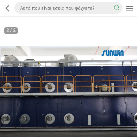
2
/
2