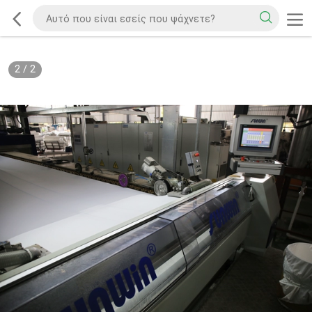
2
/
2