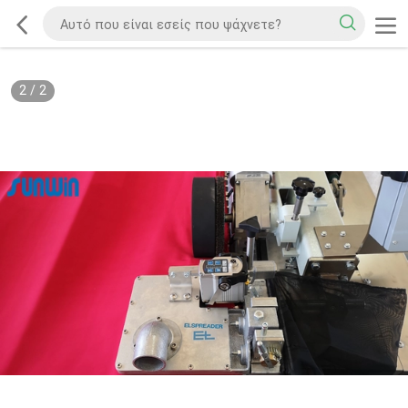
2
/
2