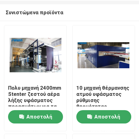
Συνιστώμενα προϊόντα
Πολυ μηχανή 2400mm
10 μηχανή θέρμανσης
Stenter ζεστού αέρα
ατμού υφάσματος
Σπίτι
λήξης υφάσματος
ρύθμισης
περασμάτων για τα
θερμότητας
υφάσματα σεντονιών
αιθουσών 100m/Min
Αποστολή
Αποστολή
Προϊόντα
για το ύφασμα
βελούδου
ερώτησης
ερώτησης
Περίπου εμείς