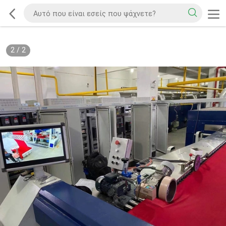
2
/
2