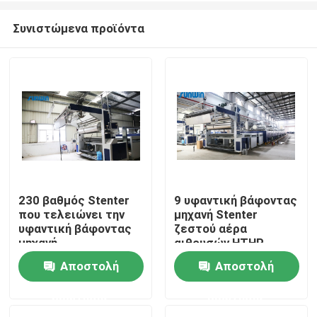
Συνιστώμενα προϊόντα
230 βαθμός Stenter
9 υφαντική βάφοντας
που τελειώνει την
μηχανή Stenter
Σπίτι
υφαντική βάφοντας
ζεστού αέρα
μηχανή
αιθουσών HTHP
Αποστολή
Αποστολή
Σχετικά με εμάς
ερώτησης
ερώτησης
Επαφές