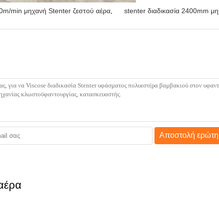
0m/min μηχανή Stenter ζεστού αέρα
,
stenter διαδικασία 2400mm μ
Αποστολή ερώτη
 αέρα