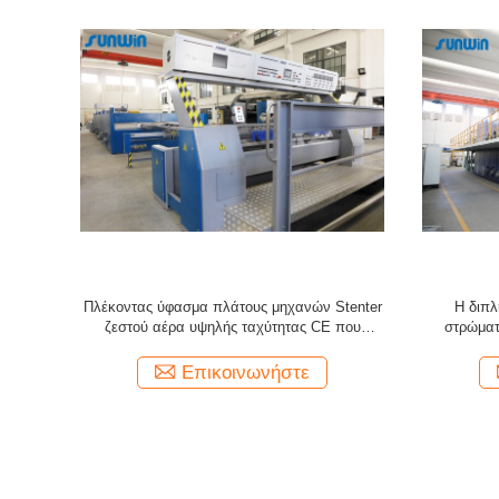
 Stentering
380V μετά από τη συνεχή μηχανή Stenter
Υψηλή
 το ανοικτό
ζεστού αέρα λεύκανσης που λειτουργεί 60T
100m/Min 
Επικοινωνήστε