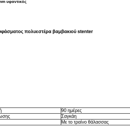
mm υφαντικός
υφάσματος πολυεστέρα βαμβακιού stenter
ή
90 ημέρες
τωσης
Σαγκάη
Με το τραίνο θάλασσας