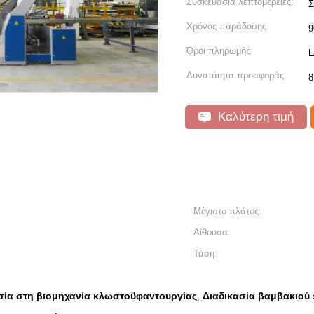
Συσκευασία λεπτομέρειες:
Σ
Χρόνος παράδοσης:
9
Όροι πληρωμής:
L
Δυνατότητα προσφοράς:
8
Καλύτερη τιμή
Μέγιστο πλάτος:
Αίθουσα:
Τάση:
ασία στη βιομηχανία κλωστοϋφαντουργίας
Διαδικασία βαμβακιού 
,