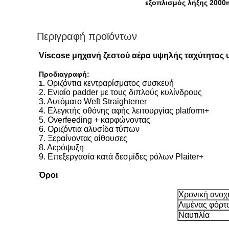
εξοπλισμός λήξης 2000
Περιγραφή προϊόντων
Viscose μηχανή ζεστού αέρα υψηλής ταχύτητας 
Προδιαγραφή:
Οριζόντια κεντραρίσματος συσκευή
1.
2. Ενιαίο padder με τους διπλούς κυλίνδρους
3. Αυτόματο Weft Straightener
4. Ελεγκτής οθόνης αφής λειτουργίας platform+
5. Overfeeding + καρφώνοντας
6. Οριζόντια αλυσίδα τύπων
7. Ξεραίνοντας αίθουσες
8. Αερόψυξη
9. Επεξεργασία κατά δεσμίδες ρόλων Plaiter+
Όροι
Χρονική ανοχ
Λιμένας φόρ
Ναυτιλία