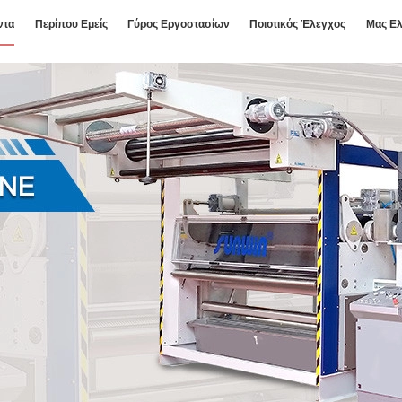
ντα
Περίπου Εμείς
Γύρος Εργοστασίων
Ποιοτικός Έλεγχος
Μας Ελ