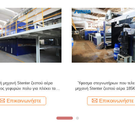
ς θερμοκρασίας καυτή μηχανή
Αυτόματη μηχανή 3000mm Stente
πλαισίων Stenter μηχανών Airmini
αέρα βιομηχανία κλωστοϋφαντουργί
Stenter υφαντική
πετσέτα του Terry
Επικοινωνήστε
Επικοινωνήστε