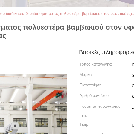
ose διαδικασία Stenter υφάσματος πολυεστέρα βαμβακιού στον υφαντικό εξ
άσματος πολυεστέρα βαμβακιού στον υφ
ας
Βασικές πληροφορίε
Τόπος καταγωγής:
Κ
Μάρκα:
Πιστοποίηση:
Αριθμό μοντέλου:
K
Ποσότητα παραγγελίας
1
min:
Τιμή:
U