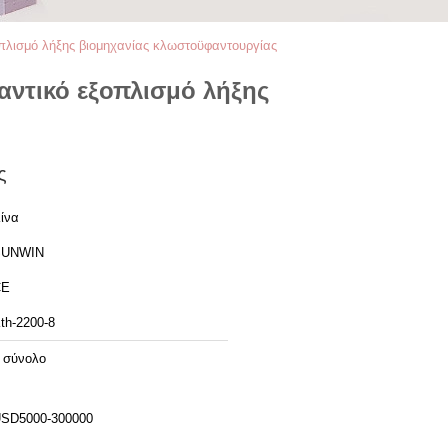
οπλισμό λήξης βιομηχανίας κλωστοϋφαντουργίας
αντικό εξοπλισμό λήξης
ς
ίνα
SUNWIN
CE
th-2200-8
 σύνολο
SD5000-300000