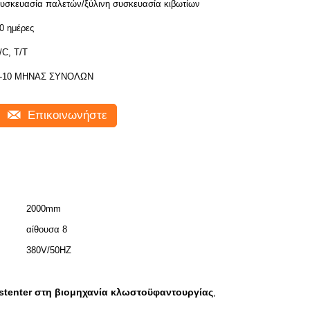
υσκευασία παλετών/ξύλινη συσκευασία κιβωτίων
0 ημέρες
/C, T/T
-10 ΜΗΝΑΣ ΣΥΝΟΛΩΝ
Επικοινωνήστε
2000mm
αίθουσα 8
380V/50HZ
stenter στη βιομηχανία κλωστοϋφαντουργίας
,