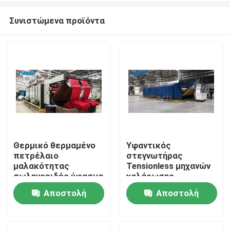
Συνιστώμενα προϊόντα
Θερμικό θερμαμένο
Υφαντικός
πετρέλαιο
στεγνωτήρας
Σπίτι
μαλακότητας
Tensionless μηχανών
σωληνοειδές ύφασμα
χαλάρωσης
Tensionless
υφάσματος 170
Αποστολή
Αποστολή
Προϊόντα
πολυεστέρα μηχανών
βαθμού θερμαμένος
ξηρό που
αέριο
ερώτησης
ερώτησης
συρρικνώνεται τη
Περίπου εμείς
μηχανή