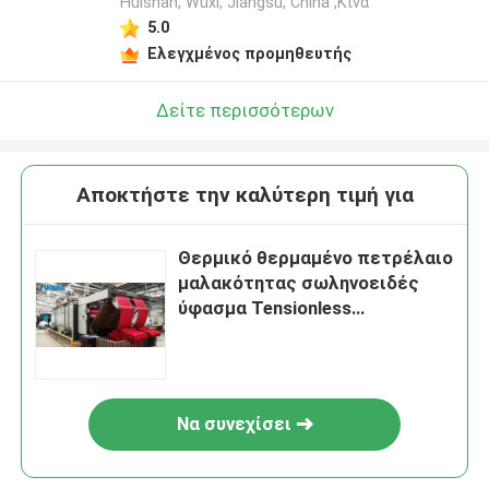
Huishan, Wuxi, Jiangsu, China ,Κίνα
5.0
Ελεγχμένος προμηθευτής
Δείτε περισσότερων
Αποκτήστε την καλύτερη τιμή για
Θερμικό θερμαμένο πετρέλαιο
μαλακότητας σωληνοειδές
ύφασμα Tensionless
πολυεστέρα μηχανών ξηρό που
συρρικνώνεται τη μηχανή
Να συνεχίσει