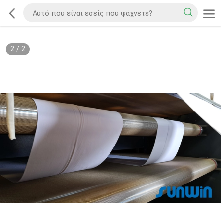
2
/
2